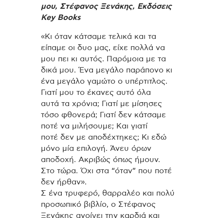
μου,
Στέφανος Ξενάκης, Εκδόσεις
Key Books
«Kι όταν κάτσαµε τελικά και τα
είπαµε οι δυο µας, είχε πολλά να
µου πει κι αυτός. Παρόµοια µε τα
δικά µου. Ένα µεγάλο παράπονο κι
ένα µεγάλο γαµώτο ο υπέρτιτλος.
Γιατί µου το έκανες αυτό όλα
αυτά τα χρόνια; Γιατί µε µίσησες
τόσο φθονερά; Γιατί δεν κάτσαµε
ποτέ να µιλήσουµε; Και γιατί
ποτέ δεν µε αποδέχτηκες; Κι εδώ
µόνο µία επιλογή. Άνευ όρων
αποδοχή. Ακριβώς όπως ήµουν.
Στο τώρα. Όχι στα “όταν” που ποτέ
δεν ήρθαν».
Σ ένα τρυφερό, θαρραλέο και πολύ
προσωπικό βιβλίο, ο Στέφανος
Ξενάκης ανοίγει την καρδιά και