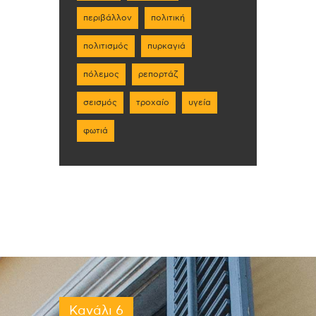
περιβάλλον
πολιτική
πολιτισμός
πυρκαγιά
πόλεμος
ρεπορτάζ
σεισμός
τροχαίο
υγεία
φωτιά
Κανάλι 6