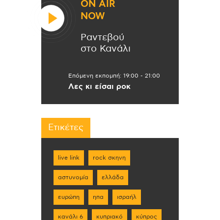
ON AIR
NOW
Ραντεβού
στο Κανάλι
Επόμενη εκπομπή:
19:00
-
21:00
Λες κι είσαι ροκ
Ετικέτες
live link
rock σκηνη
αστυνομία
ελλάδα
ευρώπη
ηπα
ισραήλ
κανάλι 6
κυπριακό
κύπρος