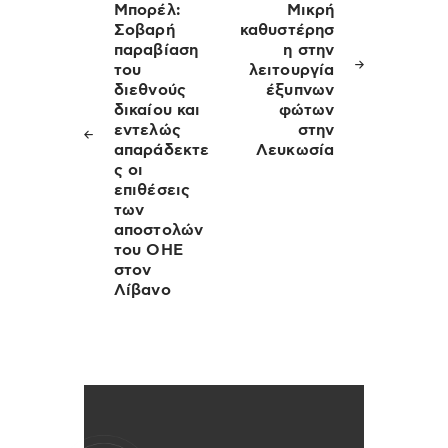
άρθρων
Μπορέλ:
Μικρή
Σοβαρή
καθυστέρησ
παραβίαση
η στην
του
λειτουργία
διεθνούς
έξυπνων
δικαίου και
φώτων
εντελώς
στην
απαράδεκτε
Λευκωσία
ς οι
επιθέσεις
των
αποστολών
του ΟΗΕ
στον
Λίβανο