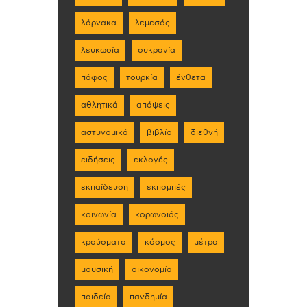
λάρνακα
λεμεσός
λευκωσία
ουκρανία
πάφος
τουρκία
ένθετα
αθλητικά
απόψεις
αστυνομικά
βιβλίο
διεθνή
ειδήσεις
εκλογές
εκπαίδευση
εκπομπές
κοινωνία
κορωνοϊός
κρούσματα
κόσμος
μέτρα
μουσική
οικονομία
παιδεία
πανδημία