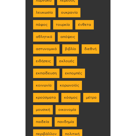
λάρνακα
λεμεσός
λευκωσία
ουκρανία
πάφος
τουρκία
ένθετα
αθλητικά
απόψεις
αστυνομικά
βιβλίο
διεθνή
ειδήσεις
εκλογές
εκπαίδευση
εκπομπές
κοινωνία
κορωνοϊός
κρούσματα
κόσμος
μέτρα
μουσική
οικονομία
παιδεία
πανδημία
περιβάλλον
πολιτική