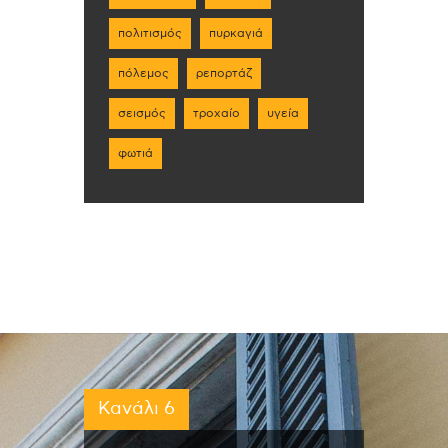
πολιτισμός
πυρκαγιά
πόλεμος
ρεπορτάζ
σεισμός
τροχαίο
υγεία
φωτιά
Κανάλι 6