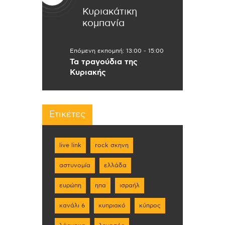
Κυριακάτικη
κομπανία
Επόμενη εκπομπή:
13:00
-
15:00
Τα τραγούδια της
Κυριακής
Ετικέτες
live link
rock σκηνη
αστυνομία
ελλάδα
ευρώπη
ηπα
ισραήλ
κανάλι 6
κυπριακό
κύπρος