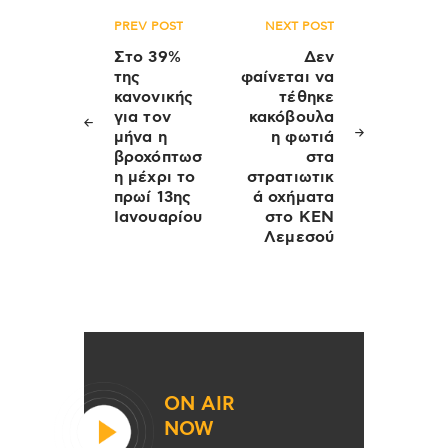
Πλοήγηση
PREV POST
NEXT POST
άρθρων
Στο 39%
Δεν
της
φαίνεται να
κανονικής
τέθηκε
για τον
κακόβουλα
μήνα η
η φωτιά
βροχόπτωσ
στα
η μέχρι το
στρατιωτικ
πρωί 13ης
ά οχήματα
Ιανουαρίου
στο ΚΕΝ
Λεμεσού
ON AIR
NOW