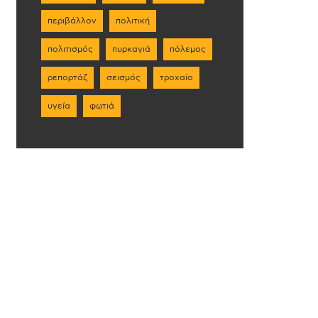
περιβάλλον
πολιτική
πολιτισμός
πυρκαγιά
πόλεμος
ρεπορτάζ
σεισμός
τροχαίο
υγεία
φωτιά