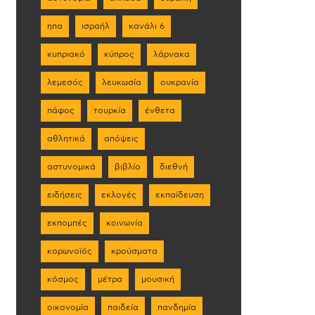
ηπα
ισραήλ
κανάλι 6
κυπριακό
κύπρος
λάρνακα
λεμεσός
λευκωσία
ουκρανία
πάφος
τουρκία
ένθετα
αθλητικά
απόψεις
αστυνομικά
βιβλίο
διεθνή
ειδήσεις
εκλογές
εκπαίδευση
εκπομπές
κοινωνία
κορωνοϊός
κρούσματα
κόσμος
μέτρα
μουσική
οικονομία
παιδεία
πανδημία