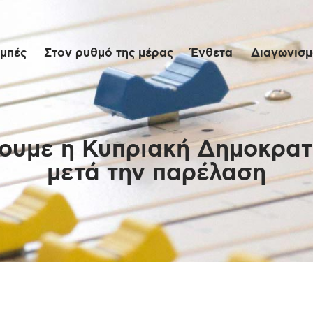
Αρχική
μπές
Στον ρυθμό της μέρας
Ένθετα
Διαγωνισμο
Εκπομπές
Στον ρυθμό της
μέρας
έχουμε η Κυπριακή Δημοκρατ
μετά την παρέλαση
Ένθετα
Διαγωνισμοί/Live
Links
Ποιοι είμαστε