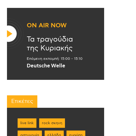
ON AIR NOW
Τα τραγούδια
της Κυριακής
Επόμενη εκπομπή:
15:00
-
15:10
Deutsche Welle
Ετικέτες
live link
rock σκηνη
αστυνομία
ελλάδα
ευρώπη