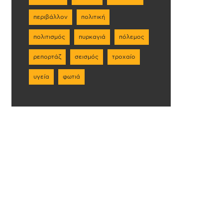
περιβάλλον
πολιτική
πολιτισμός
πυρκαγιά
πόλεμος
ρεπορτάζ
σεισμός
τροχαίο
υγεία
φωτιά