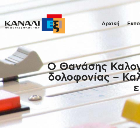
Αρχική
Εκπο
Ο Θανάσης Καλογ
δολοφονίας – Καλ
ε