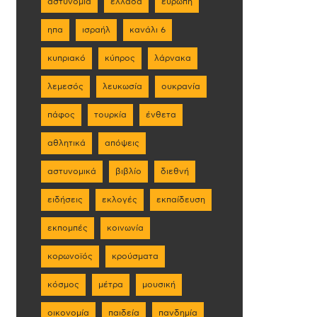
αστυνομία
ελλάδα
ευρώπη
ηπα
ισραήλ
κανάλι 6
κυπριακό
κύπρος
λάρνακα
λεμεσός
λευκωσία
ουκρανία
πάφος
τουρκία
ένθετα
αθλητικά
απόψεις
αστυνομικά
βιβλίο
διεθνή
ειδήσεις
εκλογές
εκπαίδευση
εκπομπές
κοινωνία
κορωνοϊός
κρούσματα
κόσμος
μέτρα
μουσική
οικονομία
παιδεία
πανδημία