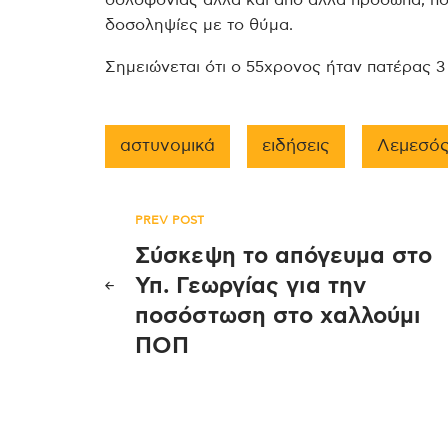
δολοφονίας αλλά και από άλλα πρόσωπα, π
δοσοληψίες με το θύμα.
Σημειώνεται ότι ο 55χρονος ήταν πατέρας 3
αστυνομικά
ειδήσεις
Λεμεσό
Πλοήγηση
PREV POST
Σύσκεψη το απόγευμα στο
άρθρων
Υπ. Γεωργίας για την
ποσόστωση στο χαλλούμι
ΠΟΠ