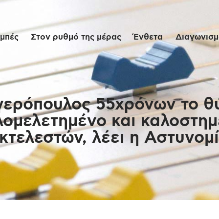
Αρχική
μπές
Στον ρυθμό της μέρας
Ένθετα
Διαγωνισμο
Εκπομπές
Στον ρυθμό της
μέρας
ερόπουλος 55χρόνων το θύ
ομελετημένο και καλοστημ
Ένθετα
κτελεστών, λέει η Αστυνομ
Διαγωνισμοί/Live
Links
Ποιοι είμαστε