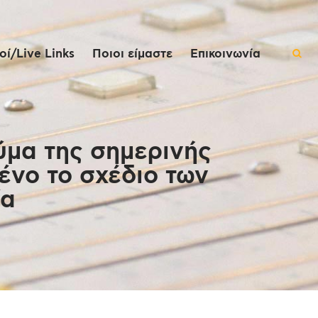
ί/Live Links
Ποιοι είμαστε
Επικοινωνία
μα της σημερινής
ένο το σχέδιο των
ία