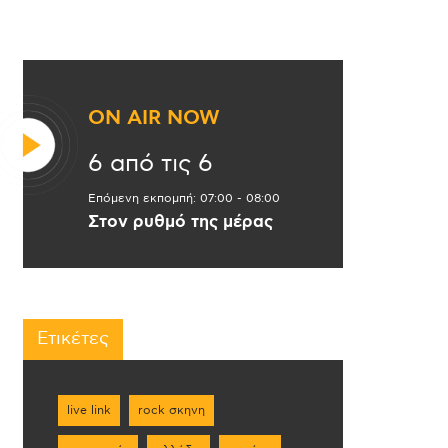
ON AIR NOW
6 από τις 6
Επόμενη εκπομπή:
07:00
-
08:00
Στον ρυθμό της μέρας
Ετικέτες
live link
rock σκηνη