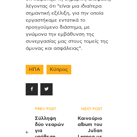
λέγοντας ότι “είναι μια ιδιαίτερα
σημαντική εξέλιξη, για την οποία
εργαστήκαμε εντατικά το
προηγούμενο διάστημα, με
γνώμονα την εμβάθυνση της
συνεργασίας μας στους τομείς της
άμυνας και ασφάλειας”.
ΗΠΑ
Κύπρος
Πλοήγηση
PREV POST
NEXT POST
άρθρων
Σύλληψη
Καινούριο
δύο νεαρών
album του
για
Julian
υπόθεση
Lennon με