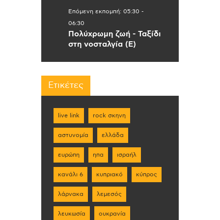
Επόμενη εκπομπή:
05:30
-
06:30
Πολύχρωμη ζωή - Ταξίδι
στη νοσταλγία (Ε)
Ετικέτες
live link
rock σκηνη
αστυνομία
ελλάδα
ευρώπη
ηπα
ισραήλ
κανάλι 6
κυπριακό
κύπρος
λάρνακα
λεμεσός
λευκωσία
ουκρανία