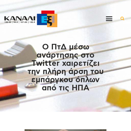
Αρχική
Ο ΠτΔ μέσω
Εκπομπές
ανάρτησης στο
Στον ρυθμό της μέρας
Twitter χαιρετίζει
Ένθετα
την πλήρη άρση του
Διαγωνισμοί/Live Links
εμπάργκου όπλων
Ποιοι είμαστε
από τις ΗΠΑ
Επικοινωνία