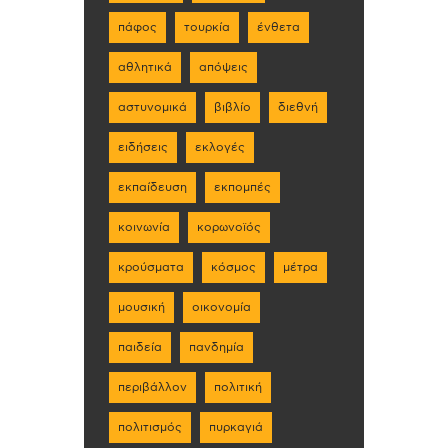
πάφος
τουρκία
ένθετα
αθλητικά
απόψεις
αστυνομικά
βιβλίο
διεθνή
ειδήσεις
εκλογές
εκπαίδευση
εκπομπές
κοινωνία
κορωνοϊός
κρούσματα
κόσμος
μέτρα
μουσική
οικονομία
παιδεία
πανδημία
περιβάλλον
πολιτική
πολιτισμός
πυρκαγιά