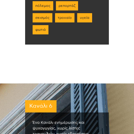
πόλεμος
ρεπορτάζ
σεισμός
τροχαίο
υγεία
φωτιά
Κανάλι 6
Ένα Κανάλι ενημέρωσης και
ψυχαγωγίας, χωρίς λίστες