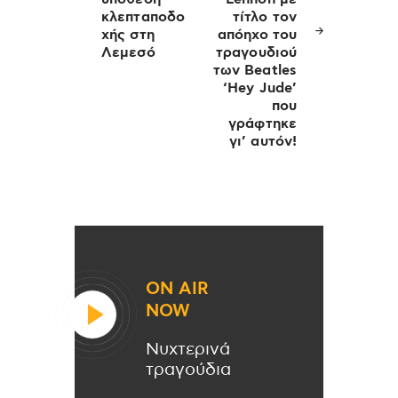
κλεπταποδο
τίτλο τον
χής στη
απόηχο του
Λεμεσό
τραγουδιού
των Beatles
‘Hey Jude’
που
γράφτηκε
γι’ αυτόν!
ON AIR
NOW
Νυχτερινά
τραγούδια