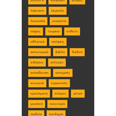
κανάλι 6
κυπριακό
κύπρος
λάρνακα
λεμεσός
λευκωσία
ουκρανία
πάφος
τουρκία
ένθετα
αθλητικά
απόψεις
αστυνομικά
βιβλίο
διεθνή
ειδήσεις
εκλογές
εκπαίδευση
εκπομπές
κοινωνία
κορωνοϊός
κρούσματα
κόσμος
μέτρα
μουσική
οικονομία
παιδεία
πανδημία