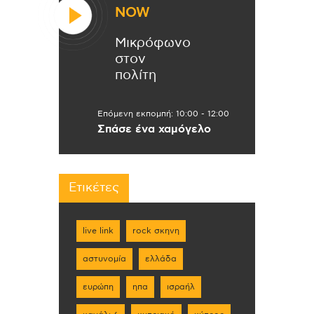
NOW
Μικρόφωνο
στον
πολίτη
Επόμενη εκπομπή:
10:00
-
12:00
Σπάσε ένα χαμόγελο
Ετικέτες
live link
rock σκηνη
αστυνομία
ελλάδα
ευρώπη
ηπα
ισραήλ