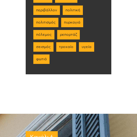
περιβάλλον
πολιτική
πολιτισμός
πυρκαγιά
πόλεμος
ρεπορτάζ
σεισμός
τροχαίο
υγεία
φωτιά