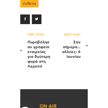
ένθετα
Πλοήγηση
PREV POST
NEXT POST
άρθρων
Πυροβόλησ
Σαν
αν γραφεία
σήμερα…
εταιρείας
αλλιώς: 6
για δεύτερη
Ιουνίου
φορά στη
Λεμεσό
ON AIR