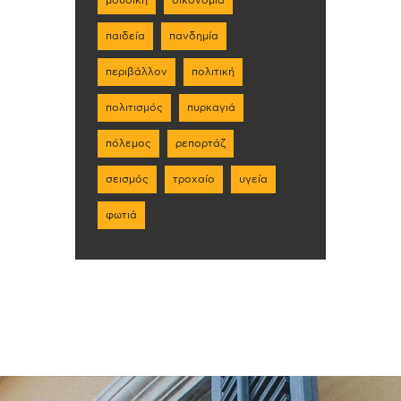
μουσική
οικονομία
παιδεία
πανδημία
περιβάλλον
πολιτική
πολιτισμός
πυρκαγιά
πόλεμος
ρεπορτάζ
σεισμός
τροχαίο
υγεία
φωτιά