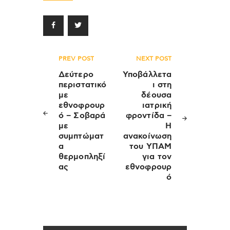
Πλοήγηση
PREV POST
NEXT POST
άρθρων
Δεύτερο
Υποβάλλετα
περιστατικό
ι στη
με
δέουσα
εθνοφρουρ
ιατρική
ό – Σοβαρά
φροντίδα –
με
Η
συμπτώματ
ανακοίνωση
α
του ΥΠΑΜ
θερμοπληξί
για τον
ας
εθνοφρουρ
ό