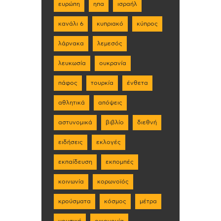
ευρώπη
ηπα
ισραήλ
κανάλι 6
κυπριακό
κύπρος
λάρνακα
λεμεσός
λευκωσία
ουκρανία
πάφος
τουρκία
ένθετα
αθλητικά
απόψεις
αστυνομικά
βιβλίο
διεθνή
ειδήσεις
εκλογές
εκπαίδευση
εκπομπές
κοινωνία
κορωνοϊός
κρούσματα
κόσμος
μέτρα