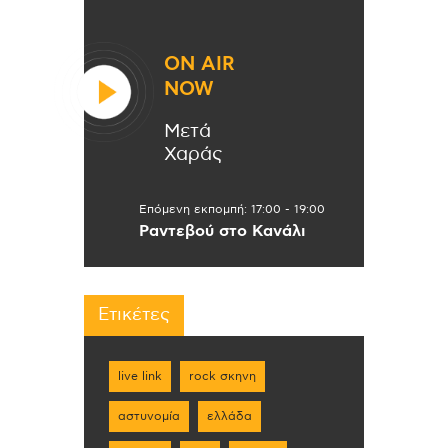
ON AIR
NOW
Μετά
Χαράς
Επόμενη εκπομπή:
17:00
-
19:00
Ραντεβού στο Κανάλι
Ετικέτες
live link
rock σκηνη
αστυνομία
ελλάδα