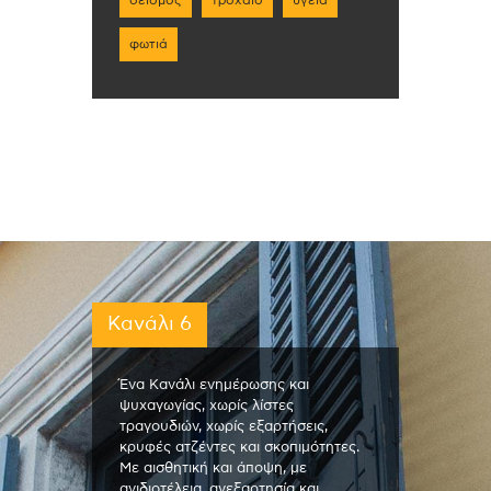
σεισμός
τροχαίο
υγεία
φωτιά
Κανάλι 6
Ένα Κανάλι ενημέρωσης και
ψυχαγωγίας, χωρίς λίστες
τραγουδιών, χωρίς εξαρτήσεις,
κρυφές ατζέντες και σκοπιμότητες.
Με αισθητική και άποψη, με
ανιδιοτέλεια, ανεξαρτησία και