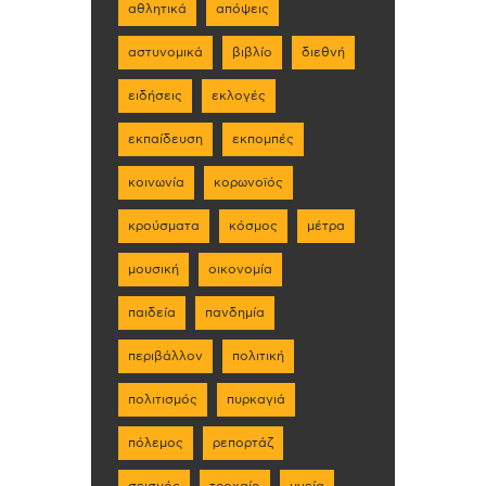
αθλητικά
απόψεις
αστυνομικά
βιβλίο
διεθνή
ειδήσεις
εκλογές
εκπαίδευση
εκπομπές
κοινωνία
κορωνοϊός
κρούσματα
κόσμος
μέτρα
μουσική
οικονομία
παιδεία
πανδημία
περιβάλλον
πολιτική
πολιτισμός
πυρκαγιά
πόλεμος
ρεπορτάζ