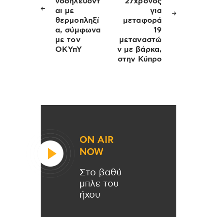
νοσηλεύοντ
27χρονος
αι με
για
θερμοπληξί
μεταφορά
α, σύμφωνα
19
με τον
μεταναστώ
ΟΚΥπΥ
ν με βάρκα,
στην Κύπρο
ON AIR
NOW
Στο βαθύ
μπλε του
ήχου