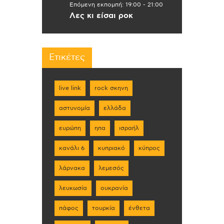
Επόμενη εκπομπή:
19:00
-
21:00
Λες κι είσαι ροκ
Ετικέτες
live link
rock σκηνη
αστυνομία
ελλάδα
ευρώπη
ηπα
ισραήλ
κανάλι 6
κυπριακό
κύπρος
λάρνακα
λεμεσός
λευκωσία
ουκρανία
πάφος
τουρκία
ένθετα