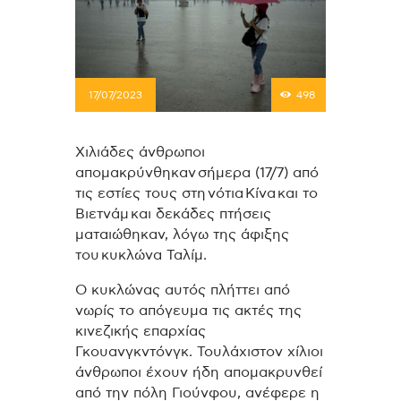
17/07/2023
498
Χιλιάδες άνθρωποι
απομακρύνθηκαν σήμερα (17/7) από
τις εστίες τους στη νότια Κίνα και το
Βιετνάμ και δεκάδες πτήσεις
ματαιώθηκαν, λόγω της άφιξης
του κυκλώνα Ταλίμ.
Ο κυκλώνας αυτός πλήττει από
νωρίς το απόγευμα τις ακτές της
κινεζικής επαρχίας
Γκουανγκντόνγκ. Τουλάχιστον χίλιοι
άνθρωποι έχουν ήδη απομακρυνθεί
από την πόλη Γιούνφου, ανέφερε η