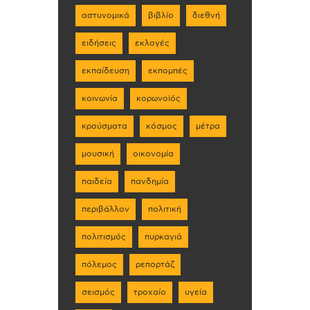
αστυνομικά
βιβλίο
διεθνή
ειδήσεις
εκλογές
εκπαίδευση
εκπομπές
κοινωνία
κορωνοϊός
κρούσματα
κόσμος
μέτρα
μουσική
οικονομία
παιδεία
πανδημία
περιβάλλον
πολιτική
πολιτισμός
πυρκαγιά
πόλεμος
ρεπορτάζ
σεισμός
τροχαίο
υγεία