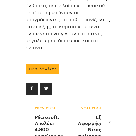
άνθρακα, πετρελαίου και φυσικού
αερίου, σημειώνουν οι
υπογράφοντες το άρθρο τονίζοντας
ότι εφεξής τα κύματα καύσωνα
αναμένεται να γίνουν πιο συχνά,
μεγαλύτερης διάρκειας και πιο
έντονα.
περιβάλλον
Πλοήγηση
PREV POST
NEXT POST
άρθρων
Microsoft:
Εξ
Απολύει
Αφορμής:
4.800
Νίκος
εργαζόμενο
Ξυλούρης