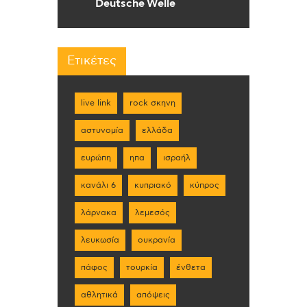
Deutsche Welle
Ετικέτες
live link
rock σκηνη
αστυνομία
ελλάδα
ευρώπη
ηπα
ισραήλ
κανάλι 6
κυπριακό
κύπρος
λάρνακα
λεμεσός
λευκωσία
ουκρανία
πάφος
τουρκία
ένθετα
αθλητικά
απόψεις