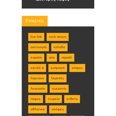
Ετικέτες
live link
rock σκηνη
αστυνομία
ελλάδα
ευρώπη
ηπα
ισραήλ
κανάλι 6
κυπριακό
κύπρος
λάρνακα
λεμεσός
λευκωσία
ουκρανία
πάφος
τουρκία
ένθετα
αθλητικά
απόψεις