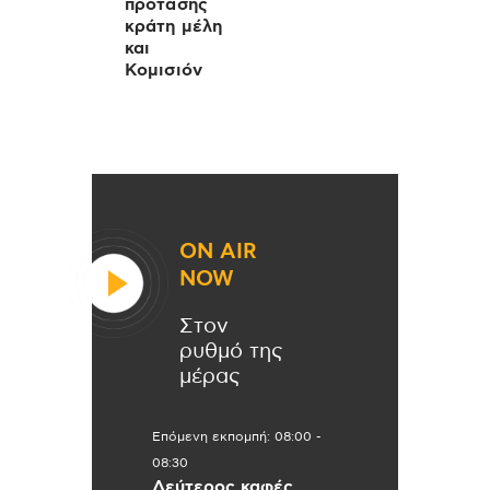
πρότασης
κράτη μέλη
και
Κομισιόν
ON AIR
NOW
Στον
ρυθμό της
μέρας
Επόμενη εκπομπή:
08:00
-
08:30
Δεύτερος καφές