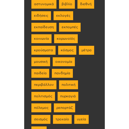
αστυνομικά
βιβλίο
διεθνή
ειδήσεις
εκλογές
εκπαίδευση
εκπομπές
κοινωνία
κορωνοϊός
κρούσματα
κόσμος
μέτρα
μουσική
οικονομία
παιδεία
πανδημία
περιβάλλον
πολιτική
πολιτισμός
πυρκαγιά
πόλεμος
ρεπορτάζ
σεισμός
τροχαίο
υγεία