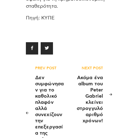
σταθερότητα
.
Πηγή: ΚΥΠΕ
Πλοήγηση
PREV POST
NEXT POST
άρθρων
Δεν
Ακόμα ένα
συμφώνησα
album του
ν για το
Peter
καθολικό
Gabriel
πλαφόν
κλείνει
αλλά
στρογγυλό
συνεχίζουν
αριθμό
την
χρόνων!
επεξεργασί
α της