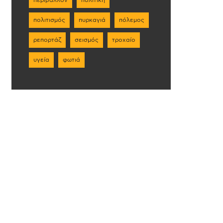
πολιτισμός
πυρκαγιά
πόλεμος
ρεπορτάζ
σεισμός
τροχαίο
υγεία
φωτιά