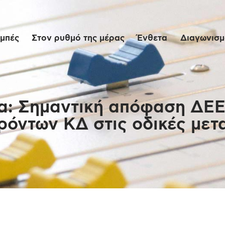
Αρχική
μπές
Στον ρυθμό της μέρας
Ένθετα
Διαγωνισμο
Εκπομπές
Στον ρυθμό της
μέρας
α: Σημαντική απόφαση ΔΕΕ
όντων ΚΔ στις οδικές με
Ένθετα
Διαγωνισμοί/Live
Links
Ποιοι είμαστε