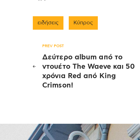
ειδήσεις
Κύπρος
Πλοήγηση
PREV POST
Δεύτερο album από το
άρθρων
ντουέτο The Waeve και 50
χρόνια Red από King
Crimson!