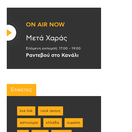
ON AIR NOW
Μετά Χαράς
Επόμενη εκπομπή:
17:00
-
19:00
Ραντεβού στο Κανάλι
Ετικέτες
live link
rock σκηνη
αστυνομία
ελλάδα
ευρώπη