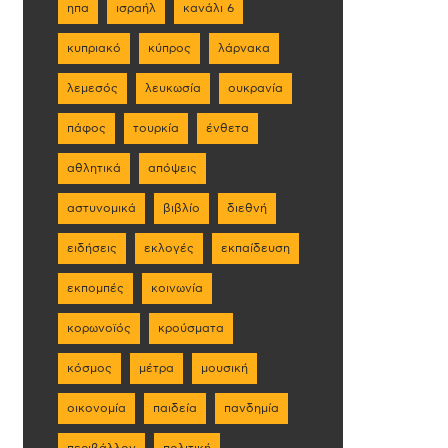
ηπα
ισραήλ
κανάλι 6
κυπριακό
κύπρος
λάρνακα
λεμεσός
λευκωσία
ουκρανία
πάφος
τουρκία
ένθετα
αθλητικά
απόψεις
αστυνομικά
βιβλίο
διεθνή
ειδήσεις
εκλογές
εκπαίδευση
εκπομπές
κοινωνία
κορωνοϊός
κρούσματα
κόσμος
μέτρα
μουσική
οικονομία
παιδεία
πανδημία
περιβάλλον
πολιτική