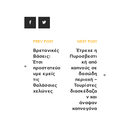
Πλοήγηση
PREV POST
NEXT POST
άρθρων
Βρετανικές
Έτρεχε η
Βάσεις:
Πυροσβεστι
Έτσι
κή από
προστατεύο
καπνούς σε
υμε εμείς
δασώδη
τις
περιοχή –
θαλάσσιες
Τουρίστες
χελώνες
διασκέδαζα
ν και
άναψαν
καπνογόνα