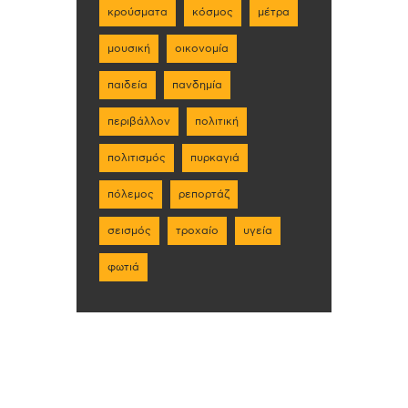
κρούσματα
κόσμος
μέτρα
μουσική
οικονομία
παιδεία
πανδημία
περιβάλλον
πολιτική
πολιτισμός
πυρκαγιά
πόλεμος
ρεπορτάζ
σεισμός
τροχαίο
υγεία
φωτιά