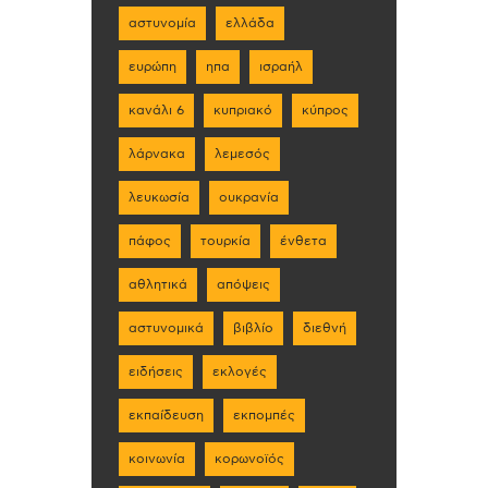
αστυνομία
ελλάδα
ευρώπη
ηπα
ισραήλ
κανάλι 6
κυπριακό
κύπρος
λάρνακα
λεμεσός
λευκωσία
ουκρανία
πάφος
τουρκία
ένθετα
αθλητικά
απόψεις
αστυνομικά
βιβλίο
διεθνή
ειδήσεις
εκλογές
εκπαίδευση
εκπομπές
κοινωνία
κορωνοϊός