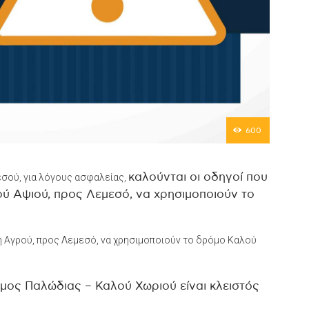
600
εσού, για λόγους ασφαλείας,
καλούνται οι οδηγοί που
ού Αψιού, προς Λεμεσό, να χρησιμοποιούν το
χή Αγρού, προς Λεμεσό, να χρησιμοποιούν το δρόμο Καλού
όμος Παλώδιας – Καλού Χωριού είναι κλειστός