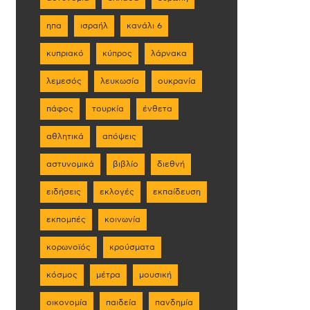
ηπα
ισραήλ
κανάλι 6
κυπριακό
κύπρος
λάρνακα
λεμεσός
λευκωσία
ουκρανία
πάφος
τουρκία
ένθετα
αθλητικά
απόψεις
αστυνομικά
βιβλίο
διεθνή
ειδήσεις
εκλογές
εκπαίδευση
εκπομπές
κοινωνία
κορωνοϊός
κρούσματα
κόσμος
μέτρα
μουσική
οικονομία
παιδεία
πανδημία