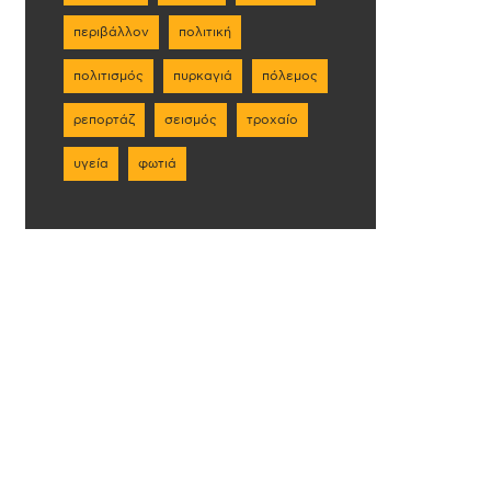
περιβάλλον
πολιτική
πολιτισμός
πυρκαγιά
πόλεμος
ρεπορτάζ
σεισμός
τροχαίο
υγεία
φωτιά