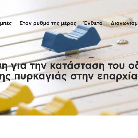
Αρχική
μπές
Στον ρυθμό της μέρας
Ένθετα
Διαγωνισμο
Εκπομπές
Στον ρυθμό της
μέρας
 για την κατάσταση του οδ
της πυρκαγιάς στην επαρχί
Ένθετα
Διαγωνισμοί/Live
Links
Ποιοι είμαστε