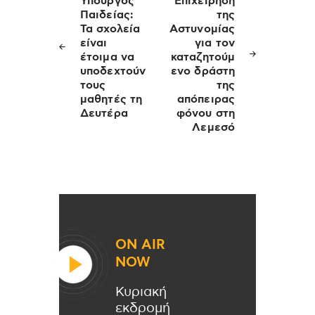
άρθρων
Υπουργός
Επιχείρηση
Παιδείας:
της
Τα σχολεία
Αστυνομίας
είναι
για τον
έτοιμα να
καταζητούμ
υποδεχτούν
ενο δράστη
τους
της
μαθητές τη
απόπειρας
Δευτέρα
φόνου στη
Λεμεσό
ON AIR
NOW
Κυριακή
εκδρομή