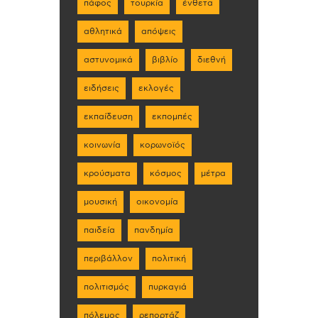
πάφος
τουρκία
ένθετα
αθλητικά
απόψεις
αστυνομικά
βιβλίο
διεθνή
ειδήσεις
εκλογές
εκπαίδευση
εκπομπές
κοινωνία
κορωνοϊός
κρούσματα
κόσμος
μέτρα
μουσική
οικονομία
παιδεία
πανδημία
περιβάλλον
πολιτική
πολιτισμός
πυρκαγιά
πόλεμος
ρεπορτάζ