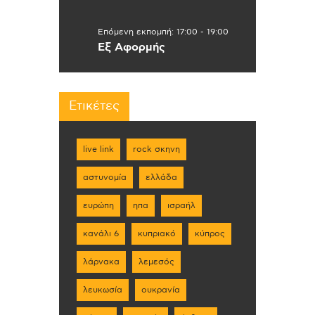
Επόμενη εκπομπή:
17:00
-
19:00
Εξ Αφορμής
Ετικέτες
live link
rock σκηνη
αστυνομία
ελλάδα
ευρώπη
ηπα
ισραήλ
κανάλι 6
κυπριακό
κύπρος
λάρνακα
λεμεσός
λευκωσία
ουκρανία