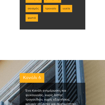
σεισμός
τροχαίο
υγεία
φωτιά
Κανάλι 6
Ένα Κανάλι ενημέρωσης και
ψυχαγωγίας, χωρίς λίστες
τραγουδιών, χωρίς εξαρτήσεις,
κρυφές ατζέντες και σκοπιμότητες.