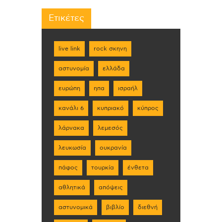
Ετικέτες
live link
rock σκηνη
αστυνομία
ελλάδα
ευρώπη
ηπα
ισραήλ
κανάλι 6
κυπριακό
κύπρος
λάρνακα
λεμεσός
λευκωσία
ουκρανία
πάφος
τουρκία
ένθετα
αθλητικά
απόψεις
αστυνομικά
βιβλίο
διεθνή