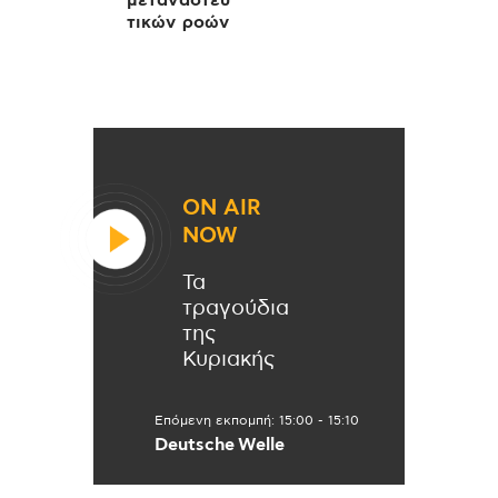
μεταναστευ
τικών ροών
ON AIR
NOW
Τα
τραγούδια
της
Κυριακής
Επόμενη εκπομπή:
15:00
-
15:10
Deutsche Welle