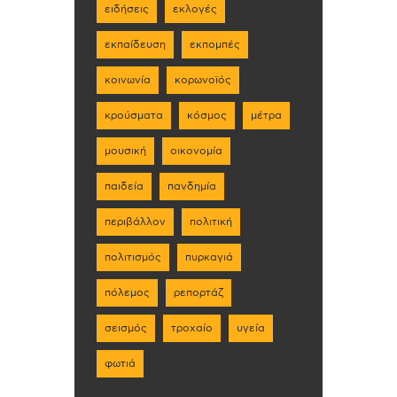
ειδήσεις
εκλογές
εκπαίδευση
εκπομπές
κοινωνία
κορωνοϊός
κρούσματα
κόσμος
μέτρα
μουσική
οικονομία
παιδεία
πανδημία
περιβάλλον
πολιτική
πολιτισμός
πυρκαγιά
πόλεμος
ρεπορτάζ
σεισμός
τροχαίο
υγεία
φωτιά