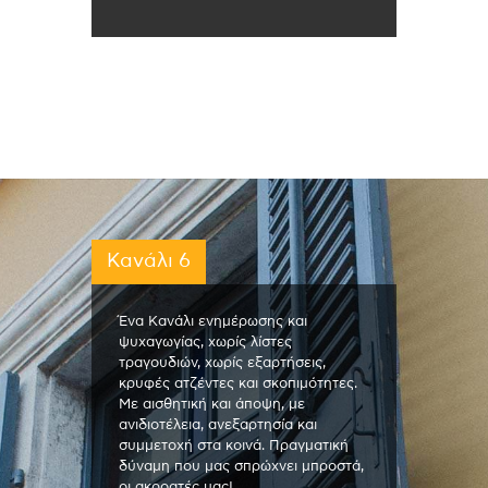
Κανάλι 6
Ένα Κανάλι ενημέρωσης και
ψυχαγωγίας, χωρίς λίστες
τραγουδιών, χωρίς εξαρτήσεις,
κρυφές ατζέντες και σκοπιμότητες.
Με αισθητική και άποψη, με
ανιδιοτέλεια, ανεξαρτησία και
συμμετοχή στα κοινά. Πραγματική
δύναμη που μας σπρώχνει μπροστά,
οι ακροατές μας!