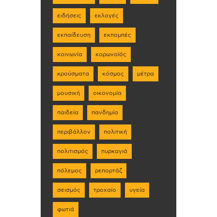
ειδήσεις
εκλογές
εκπαίδευση
εκπομπές
κοινωνία
κορωνοϊός
κρούσματα
κόσμος
μέτρα
μουσική
οικονομία
παιδεία
πανδημία
περιβάλλον
πολιτική
πολιτισμός
πυρκαγιά
πόλεμος
ρεπορτάζ
σεισμός
τροχαίο
υγεία
φωτιά