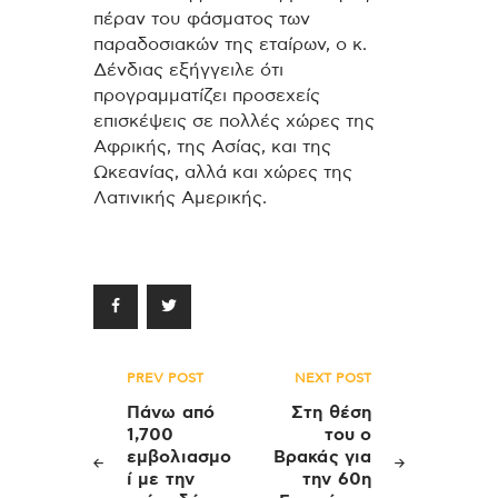
πέραν του φάσματος των
παραδοσιακών της εταίρων, ο κ.
Δένδιας εξήγγειλε ότι
προγραμματίζει προσεχείς
επισκέψεις σε πολλές χώρες της
Αφρικής, της Ασίας, και της
Ωκεανίας, αλλά και χώρες της
Λατινικής Αμερικής.
Πλοήγηση
PREV POST
NEXT POST
άρθρων
Πάνω από
Στη θέση
1,700
του ο
εμβολιασμο
Βρακάς για
ί με την
την 60η