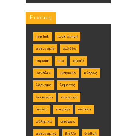
Ετικέτες
live link
rock σκηνη
αστυνομία
ελλάδα
ευρώπη
ηπα
ισραήλ
κανάλι 6
κυπριακό
κύπρος
λάρνακα
λεμεσός
λευκωσία
ουκρανία
πάφος
τουρκία
ένθετα
αθλητικά
απόψεις
αστυνομικά
βιβλίο
διεθνή