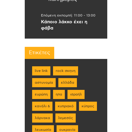
Επόμενη εκπομπή:
11:00
-
13:00
Κάποιο λάκκο έχει η
φάβα
Ετικέτες
live link
rock σκηνη
αστυνομία
ελλάδα
ευρώπη
ηπα
ισραήλ
κανάλι 6
κυπριακό
κύπρος
λάρνακα
λεμεσός
λευκωσία
ουκρανία