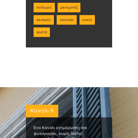
πόλεμος
ρεπορτάζ
σεισμός
τροχαίο
υγεία
φωτιά
Κανάλι 6
Ένα Κανάλι ενημέρωσης και
ψυχαγωγίας, χωρίς λίστες