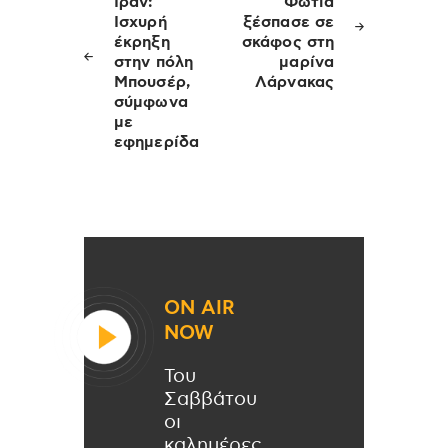
άρθρων
Ιράν:
Φωτιά
Ισχυρή
ξέσπασε σε
έκρηξη
σκάφος στη
στην πόλη
μαρίνα
Μπουσέρ,
Λάρνακας
σύμφωνα
με
εφημερίδα
ON AIR
NOW
Του
Σαββάτου
οι
καλημέρες