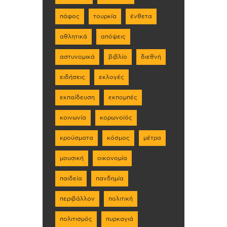
πάφος
τουρκία
ένθετα
αθλητικά
απόψεις
αστυνομικά
βιβλίο
διεθνή
ειδήσεις
εκλογές
εκπαίδευση
εκπομπές
κοινωνία
κορωνοϊός
κρούσματα
κόσμος
μέτρα
μουσική
οικονομία
παιδεία
πανδημία
περιβάλλον
πολιτική
πολιτισμός
πυρκαγιά