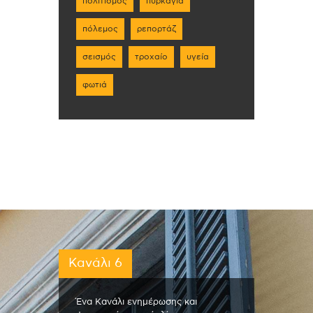
πολιτισμός
πυρκαγιά
πόλεμος
ρεπορτάζ
σεισμός
τροχαίο
υγεία
φωτιά
Κανάλι 6
Ένα Κανάλι ενημέρωσης και