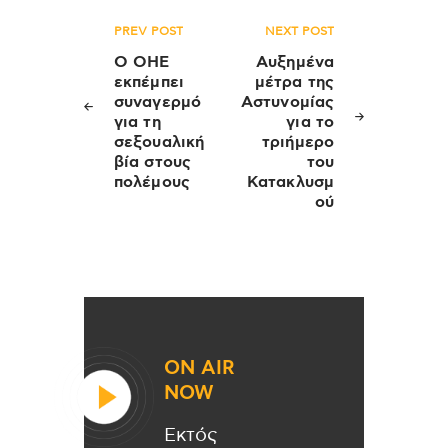
Πλοήγηση
PREV POST
NEXT POST
άρθρων
Ο ΟΗΕ
Αυξημένα
εκπέμπει
μέτρα της
συναγερμό
Αστυνομίας
για τη
για το
σεξουαλική
τριήμερο
βία στους
του
πολέμους
Κατακλυσμ
ού
ON AIR
NOW
Εκτός