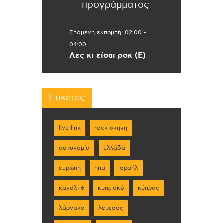
προγράμματος
Επόμενη εκπομπή:
02:00
-
04:00
Λες κι είσαι ροκ (Ε)
Ετικέτες
live link
rock σκηνη
αστυνομία
ελλάδα
ευρώπη
ηπα
ισραήλ
κανάλι 6
κυπριακό
κύπρος
λάρνακα
λεμεσός