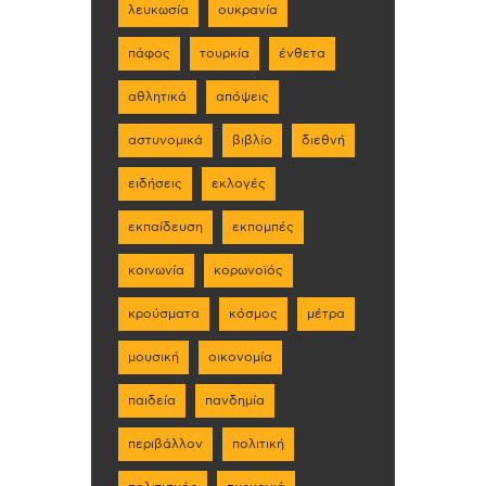
λευκωσία
ουκρανία
πάφος
τουρκία
ένθετα
αθλητικά
απόψεις
αστυνομικά
βιβλίο
διεθνή
ειδήσεις
εκλογές
εκπαίδευση
εκπομπές
κοινωνία
κορωνοϊός
κρούσματα
κόσμος
μέτρα
μουσική
οικονομία
παιδεία
πανδημία
περιβάλλον
πολιτική