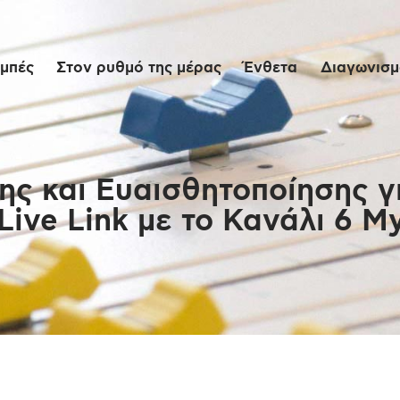
Αρχική
μπές
Στον ρυθμό της μέρας
Ένθετα
Διαγωνισμο
Εκπομπές
Στον ρυθμό της
μέρας
ς και Ευαισθητοποίησης γι
 Live Link με το Κανάλι 6 M
Ένθετα
Διαγωνισμοί/Live
Links
Ποιοι είμαστε