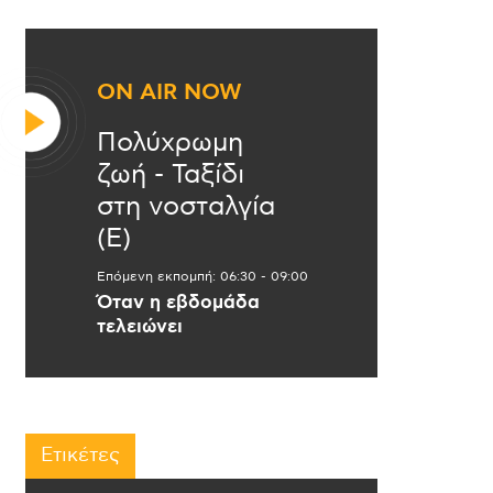
ON AIR NOW
Πολύχρωμη
ζωή - Ταξίδι
στη νοσταλγία
(Ε)
Επόμενη εκπομπή:
06:30
-
09:00
Όταν η εβδομάδα
τελειώνει
Ετικέτες