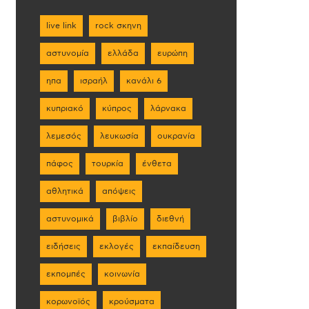
live link
rock σκηνη
αστυνομία
ελλάδα
ευρώπη
ηπα
ισραήλ
κανάλι 6
κυπριακό
κύπρος
λάρνακα
λεμεσός
λευκωσία
ουκρανία
πάφος
τουρκία
ένθετα
αθλητικά
απόψεις
αστυνομικά
βιβλίο
διεθνή
ειδήσεις
εκλογές
εκπαίδευση
εκπομπές
κοινωνία
κορωνοϊός
κρούσματα