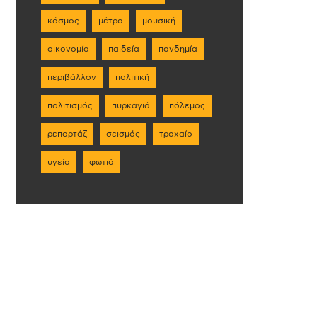
κόσμος
μέτρα
μουσική
οικονομία
παιδεία
πανδημία
περιβάλλον
πολιτική
πολιτισμός
πυρκαγιά
πόλεμος
ρεπορτάζ
σεισμός
τροχαίο
υγεία
φωτιά