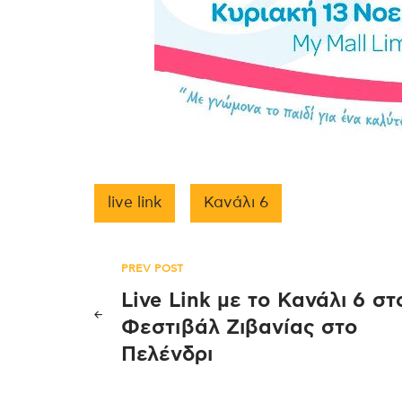
live link
Κανάλι 6
Πλοήγηση
PREV POST
Live Link με το Κανάλι 6 στ
άρθρων
Φεστιβάλ Ζιβανίας στο
Πελένδρι