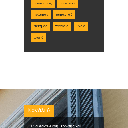
πολιτισμός
πυρκαγιά
πόλεμος
ρεπορτάζ
σεισμός
τροχαίο
υγεία
φωτιά
Κανάλι 6
Ένα Κανάλι ενημέρωσης και