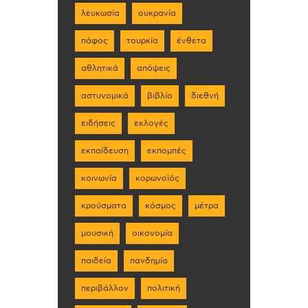
λευκωσία
ουκρανία
πάφος
τουρκία
ένθετα
αθλητικά
απόψεις
αστυνομικά
βιβλίο
διεθνή
ειδήσεις
εκλογές
εκπαίδευση
εκπομπές
κοινωνία
κορωνοϊός
κρούσματα
κόσμος
μέτρα
μουσική
οικονομία
παιδεία
πανδημία
περιβάλλον
πολιτική