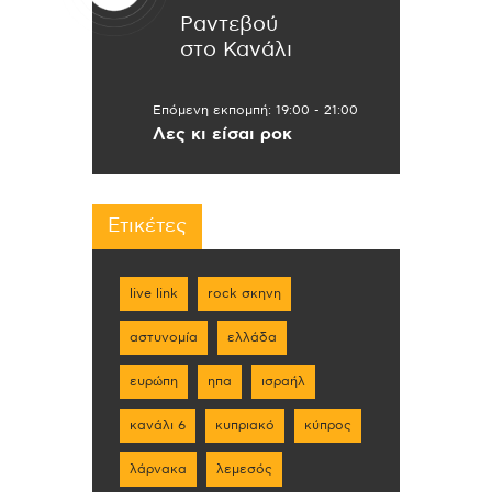
Ραντεβού
στο Κανάλι
Επόμενη εκπομπή:
19:00
-
21:00
Λες κι είσαι ροκ
Ετικέτες
live link
rock σκηνη
αστυνομία
ελλάδα
ευρώπη
ηπα
ισραήλ
κανάλι 6
κυπριακό
κύπρος
λάρνακα
λεμεσός