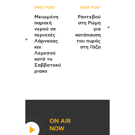
Πλοήγηση
PREV POST
NEXT POST
άρθρων
Μειωμένη
Ραντεβού
παροχή
στη Ρώμη
νερού σε
για
περιοχές
κατάπαυση
Λάρνακας
του πυρός
και
στη Γάζα
Λεμεσού
κατά το
Σαββατοκύ
ριακο
ON AIR
NOW