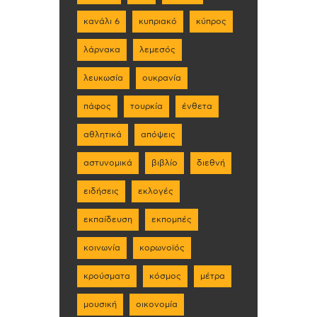
κανάλι 6
κυπριακό
κύπρος
λάρνακα
λεμεσός
λευκωσία
ουκρανία
πάφος
τουρκία
ένθετα
αθλητικά
απόψεις
αστυνομικά
βιβλίο
διεθνή
ειδήσεις
εκλογές
εκπαίδευση
εκπομπές
κοινωνία
κορωνοϊός
κρούσματα
κόσμος
μέτρα
μουσική
οικονομία