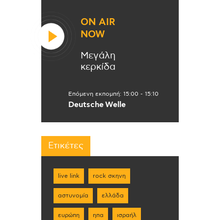
ON AIR
NOW
Μεγάλη
κερκίδα
Επόμενη εκπομπή:
15:00
-
15:10
Deutsche Welle
Ετικέτες
live link
rock σκηνη
αστυνομία
ελλάδα
ευρώπη
ηπα
ισραήλ