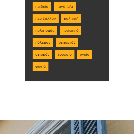
παιδεία
πανδημία
περιβάλλον
πολιτική
πολιτισμός
πυρκαγιά
πόλεμος
ρεπορτάζ
σεισμός
τροχαίο
υγεία
φωτιά