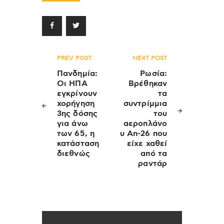
Πλοήγηση
PREV POST
NEXT POST
άρθρων
Πανδημία:
Ρωσία:
Οι ΗΠΑ
Βρέθηκαν
εγκρίνουν
τα
χορήγηση
συντρίμμια
3ης δόσης
του
για άνω
αεροπλάνο
των 65, η
υ An-26 που
κατάσταση
είχε χαθεί
διεθνώς
από τα
ραντάρ