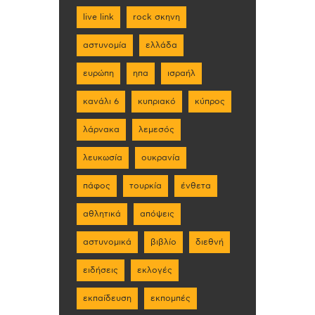
live link
rock σκηνη
αστυνομία
ελλάδα
ευρώπη
ηπα
ισραήλ
κανάλι 6
κυπριακό
κύπρος
λάρνακα
λεμεσός
λευκωσία
ουκρανία
πάφος
τουρκία
ένθετα
αθλητικά
απόψεις
αστυνομικά
βιβλίο
διεθνή
ειδήσεις
εκλογές
εκπαίδευση
εκπομπές