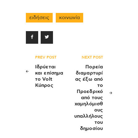
ειδήσεις
κοινωνία
Πλοήγηση
PREV POST
NEXT POST
άρθρων
Ιδρύεται
Πορεία
και επίσημα
διαμαρτυρί
το Volt
ας έξω από
Κύπρος
το
Προεδρικό
από τους
χαμηλόμισθ
ους
υπαλλήλους
του
δημοσίου