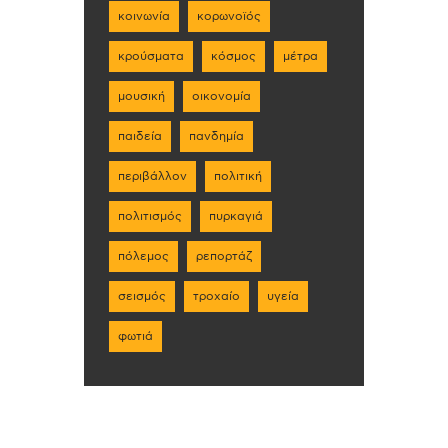
κοινωνία
κορωνοϊός
κρούσματα
κόσμος
μέτρα
μουσική
οικονομία
παιδεία
πανδημία
περιβάλλον
πολιτική
πολιτισμός
πυρκαγιά
πόλεμος
ρεπορτάζ
σεισμός
τροχαίο
υγεία
φωτιά