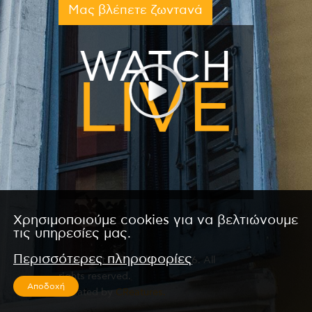
Μας βλέπετε ζωντανά
Χρησιμοποιούμε cookies για να βελτιώνουμε
τις υπηρεσίες μας.
Περισσότερες πληροφορίες
Copyright © 2026 by Kanali 6. All
rights reserved.
Αποδοχή
CReated by
CReatures.