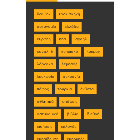
live link
rock σκηνη
αστυνομία
ελλάδα
ευρώπη
ηπα
ισραήλ
κανάλι 6
κυπριακό
κύπρος
λάρνακα
λεμεσός
λευκωσία
ουκρανία
πάφος
τουρκία
ένθετα
αθλητικά
απόψεις
αστυνομικά
βιβλίο
διεθνή
ειδήσεις
εκλογές
εκπαίδευση
εκπομπές