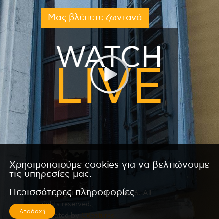
Μας βλέπετε ζωντανά
Χρησιμοποιούμε cookies για να βελτιώνουμε
τις υπηρεσίες μας.
Περισσότερες πληροφορίες
Copyright © 2026 by Kanali 6. All
rights reserved.
Αποδοχή
CReated by
CReatures.