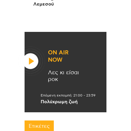
Λεμεσού
ON AIR
NOW
Λες κι είσαι
ροκ
Επόμενη εκπομπή:
21:00
-
23:59
Πολύχρωμη ζωή
Ετικέτες