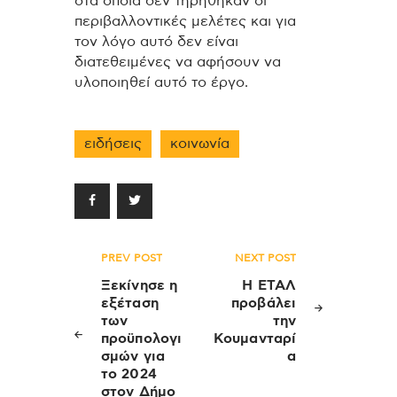
στα οποία δεν τηρήθηκαν οι
περιβαλλοντικές μελέτες και για
τον λόγο αυτό δεν είναι
διατεθειμένες να αφήσουν να
υλοποιηθεί αυτό το έργο.
ειδήσεις
κοινωνία
Πλοήγηση
PREV POST
NEXT POST
άρθρων
Ξεκίνησε η
Η ΕΤΑΛ
εξέταση
προβάλει
των
την
προϋπολογι
Κουμανταρί
σμών για
α
το 2024
στον Δήμο