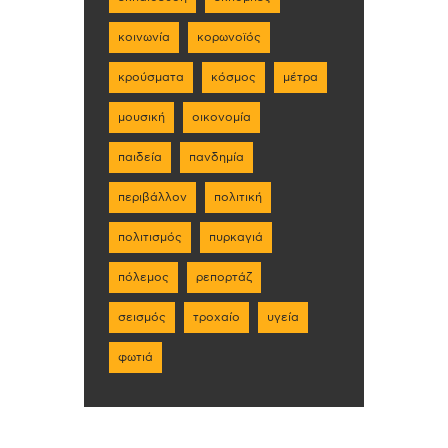
κοινωνία
κορωνοϊός
κρούσματα
κόσμος
μέτρα
μουσική
οικονομία
παιδεία
πανδημία
περιβάλλον
πολιτική
πολιτισμός
πυρκαγιά
πόλεμος
ρεπορτάζ
σεισμός
τροχαίο
υγεία
φωτιά