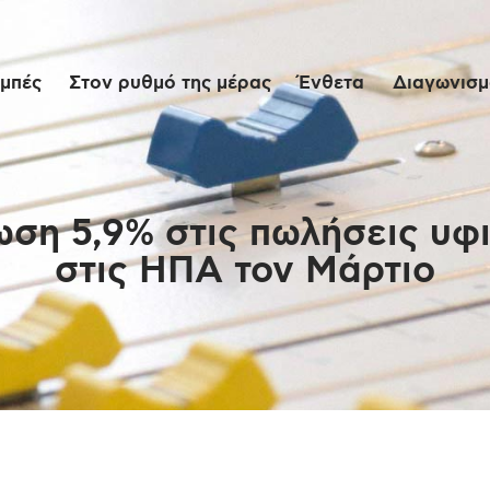
Αρχική
μπές
Στον ρυθμό της μέρας
Ένθετα
Διαγωνισμο
Εκπομπές
Στον ρυθμό της
μέρας
ωση 5,9% στις πωλήσεις υφ
στις ΗΠΑ τον Μάρτιο
Ένθετα
Διαγωνισμοί/Live
Links
Ποιοι είμαστε