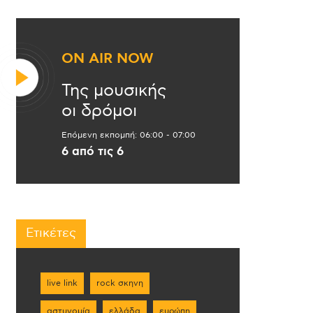
ON AIR NOW
Της μουσικής
οι δρόμοι
Επόμενη εκπομπή:
06:00
-
07:00
6 από τις 6
Ετικέτες
live link
rock σκηνη
αστυνομία
ελλάδα
ευρώπη