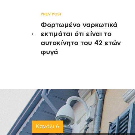
Πλοήγηση
PREV POST
Φορτωμένο ναρκωτικά
άρθρων
εκτιμάται ότι είναι το
αυτοκίνητο του 42 ετών
φυγά
Κανάλι 6