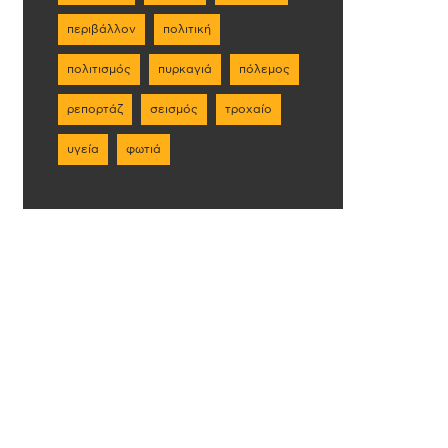
περιβάλλον
πολιτική
πολιτισμός
πυρκαγιά
πόλεμος
ρεπορτάζ
σεισμός
τροχαίο
υγεία
φωτιά