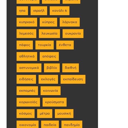
ηπα
ισραήλ
κανάλι 6
κυπριακό
κύπρος
λάρνακα
λεμεσός
λευκωσία
ουκρανία
πάφος
τουρκία
ένθετα
αθλητικά
απόψεις
αστυνομικά
βιβλίο
διεθνή
ειδήσεις
εκλογές
εκπαίδευση
εκπομπές
κοινωνία
κορωνοϊός
κρούσματα
κόσμος
μέτρα
μουσική
οικονομία
παιδεία
πανδημία