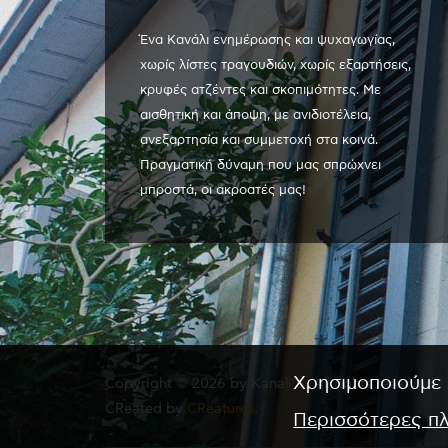
Ένα Κανάλι ενημέρωσης και ψυχαγωγίας,
χωρίς λίστες τραγουδιών, χωρίς εξαρτήσεις,
κρυφές ατζέντες και σκοπιμότητες. Με
αισθητική και άποψη, με ανιδιοτέλεια,
ανεξαρτησία και συμμετοχή στα κοινά.
Πραγματική δύναμη που μας σπρώχνει
μπροστά, οι ακροατές μας!
Χρησιμοποιούμε 
Copyright © 2026 by Kanali 6. All rights reserved.
CReated by
CReatures.
Περισσότερες π