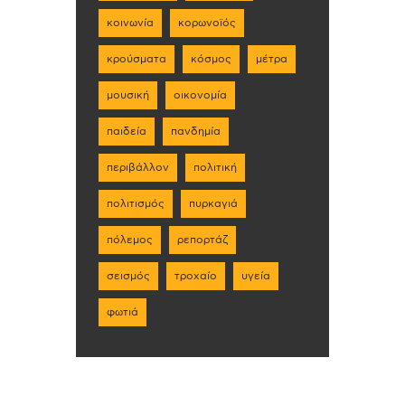
κοινωνία
κορωνοϊός
κρούσματα
κόσμος
μέτρα
μουσική
οικονομία
παιδεία
πανδημία
περιβάλλον
πολιτική
πολιτισμός
πυρκαγιά
πόλεμος
ρεπορτάζ
σεισμός
τροχαίο
υγεία
φωτιά