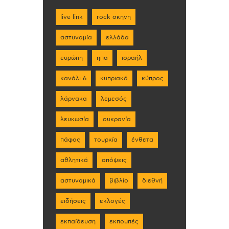
live link
rock σκηνη
αστυνομία
ελλάδα
ευρώπη
ηπα
ισραήλ
κανάλι 6
κυπριακό
κύπρος
λάρνακα
λεμεσός
λευκωσία
ουκρανία
πάφος
τουρκία
ένθετα
αθλητικά
απόψεις
αστυνομικά
βιβλίο
διεθνή
ειδήσεις
εκλογές
εκπαίδευση
εκπομπές