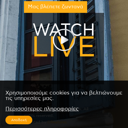
Μας βλέπετε ζωντανά
Χρησιμοποιούμε cookies για να βελτιώνουμε
τις υπηρεσίες μας.
Περισσότερες πληροφορίες
Copyright © 2026 by Kanali 6. All
rights reserved.
Αποδοχή
CReated by
CReatures.