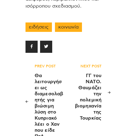
ισόρροπου σχεδιασμού.
ειδήσεις
κοινωνία
Πλοήγηση
PREV POST
NEXT POST
άρθρων
Θα
ΓΓ του
λειτουργήσ
ΝΑΤΟ.
ει ως
Θαυμάζει
διαμεσολαβ
την
ητής για
πολεμική
βιώσιμη
βιομηχανία
λύση στο
της
Κυπριακό
Τουρκίας
λέει ο Χαν
που είδε