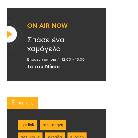
ON AIR NOW
Σπάσε ένα
χαμόγελο
Επόμενη εκπομπή:
12:00
-
13:00
Τα του Νίκου
Ετικέτες
live link
rock σκηνη
αστυνομία
ελλάδα
ευρώπη