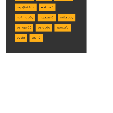
περιβάλλον
πολιτική
πολιτισμός
πυρκαγιά
πόλεμος
ρεπορτάζ
σεισμός
τροχαίο
υγεία
φωτιά