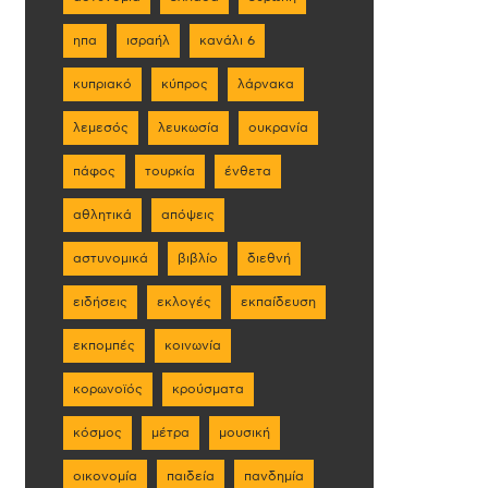
ηπα
ισραήλ
κανάλι 6
κυπριακό
κύπρος
λάρνακα
λεμεσός
λευκωσία
ουκρανία
πάφος
τουρκία
ένθετα
αθλητικά
απόψεις
αστυνομικά
βιβλίο
διεθνή
ειδήσεις
εκλογές
εκπαίδευση
εκπομπές
κοινωνία
κορωνοϊός
κρούσματα
κόσμος
μέτρα
μουσική
οικονομία
παιδεία
πανδημία