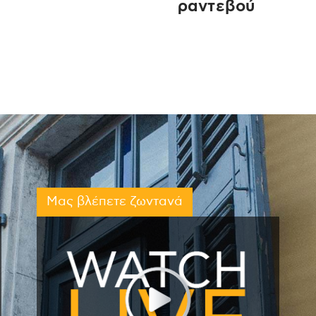
ραντεβού
Μας βλέπετε ζωντανά