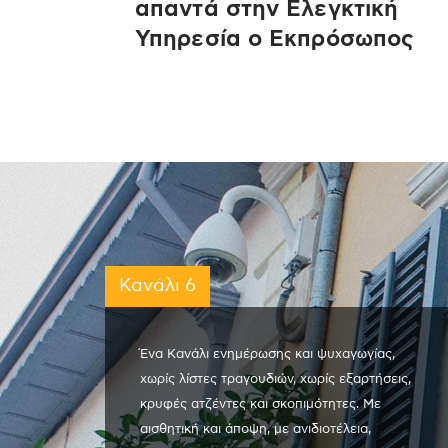
απαντά στην Ελεγκτική
Υπηρεσία ο Εκπρόσωπος
Κανάλι 6
Ένα Κανάλι ενημέρωσης και ψυχαγωγίας,
χωρίς λίστες τραγουδιών, χωρίς εξαρτήσεις,
κρυφές ατζέντες και σκοπιμότητες. Με
αισθητική και άποψη, με ανιδιοτέλεια,