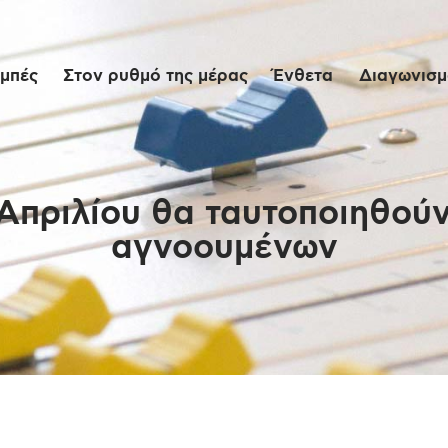
Αρχική
μπές
Στον ρυθμό της μέρας
Ένθετα
Διαγωνισμο
Εκπομπές
Στον ρυθμό της
μέρας
 Απριλίου θα ταυτοποιηθού
αγνοουμένων
Ένθετα
Διαγωνισμοί/Live
Links
Ποιοι είμαστε