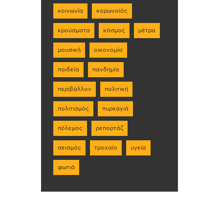
κοινωνία
κορωνοϊός
κρούσματα
κόσμος
μέτρα
μουσική
οικονομία
παιδεία
πανδημία
περιβάλλον
πολιτική
πολιτισμός
πυρκαγιά
πόλεμος
ρεπορτάζ
σεισμός
τροχαίο
υγεία
φωτιά