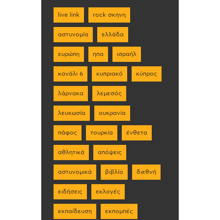
live link
rock σκηνη
αστυνομία
ελλάδα
ευρώπη
ηπα
ισραήλ
κανάλι 6
κυπριακό
κύπρος
λάρνακα
λεμεσός
λευκωσία
ουκρανία
πάφος
τουρκία
ένθετα
αθλητικά
απόψεις
αστυνομικά
βιβλίο
διεθνή
ειδήσεις
εκλογές
εκπαίδευση
εκπομπές