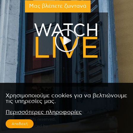
Μας βλέπετε ζωντανά
Χρησιμοποιούμε cookies για να βελτιώνουμε
τις υπηρεσίες μας.
Περισσότερες πληροφορίες
Copyright © 2026 by Kanali 6. All
rights reserved.
Αποδοχή
CReated by
CReatures.