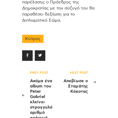
παρέλασης ο Πρόεδρος της
Δημοκρατίας με την σύζυγό του θα
παραθέσει δεξίωση για το
Διπλωματικό Σώμα.
Κύπρος
Πλοήγηση
PREV POST
NEXT POST
άρθρων
Ακόμα ένα
Απεβίωσε ο
album του
Σταμάτης
Peter
Κόκοτας
Gabriel
κλείνει
στρογγυλό
αριθμό
χρόνων!