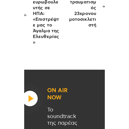
ευρωβουλε
τραυματισμ
υτής σε
ός
ΗΠΑ:
23χρονου
«Επιστρέψτ
μοτοσικλετι
ε μας το
στή
Άγαλμα της
Ελευθερίας
»
ON AIR
NOW
Το
soundtrack
της παρέας