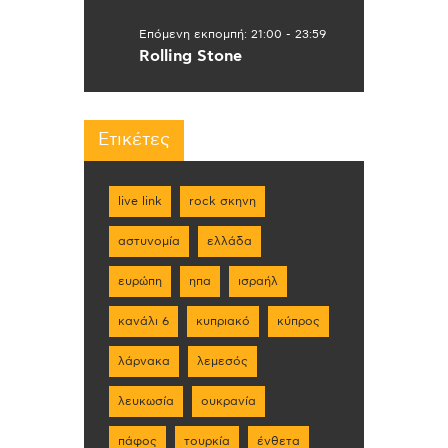
Επόμενη εκπομπή:
21:00
-
23:59
Rolling Stone
Ετικέτες
live link
rock σκηνη
αστυνομία
ελλάδα
ευρώπη
ηπα
ισραήλ
κανάλι 6
κυπριακό
κύπρος
λάρνακα
λεμεσός
λευκωσία
ουκρανία
πάφος
τουρκία
ένθετα