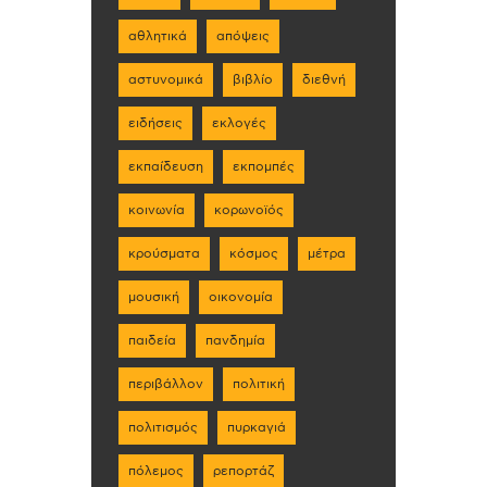
αθλητικά
απόψεις
αστυνομικά
βιβλίο
διεθνή
ειδήσεις
εκλογές
εκπαίδευση
εκπομπές
κοινωνία
κορωνοϊός
κρούσματα
κόσμος
μέτρα
μουσική
οικονομία
παιδεία
πανδημία
περιβάλλον
πολιτική
πολιτισμός
πυρκαγιά
πόλεμος
ρεπορτάζ