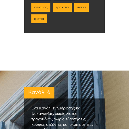
σεισμός
τροχαίο
υγεία
φωτιά
Κανάλι 6
Ένα Κανάλι ενημέρωσης και
ψυχαγωγίας, χωρίς λίστες
τραγουδιών, χωρίς εξαρτήσεις,
κρυφές ατζέντες και σκοπιμότητες.