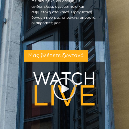
Με αισθητική και άποψη, με
ανιδιοτέλεια, ανεξαρτησία και
συμμετοχή στα κοινά. Πραγματική
δύναμη που μας σπρώχνει μπροστά,
οι ακροατές μας!
Μας βλέπετε ζωντανά