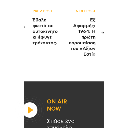
Πλοήγηση
PREV POST
NEXT POST
άρθρων
Έβαλε
Εξ
φωτιά σε
Αφορμής:
αυτοκίνητο
1964: Η
κι έφυγε
πρώτη
τρέχοντας.
παρουσίαση
του «Άξιον
Εστί»
ON AIR
NOW
Σπάσε ένα
χαμόγελο