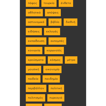
πάφος
τουρκία
ένθετα
αθλητικά
απόψεις
αστυνομικά
βιβλίο
διεθνή
ειδήσεις
εκλογές
εκπαίδευση
εκπομπές
κοινωνία
κορωνοϊός
κρούσματα
κόσμος
μέτρα
μουσική
οικονομία
παιδεία
πανδημία
περιβάλλον
πολιτική
πολιτισμός
πυρκαγιά