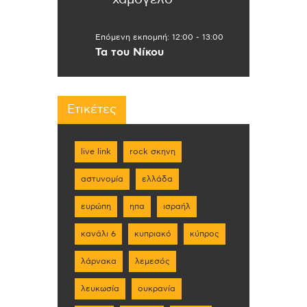
Επόμενη εκπομπή:
12:00
-
13:00
Τα του Νίκου
Ετικέτες
live link
rock σκηνη
αστυνομία
ελλάδα
ευρώπη
ηπα
ισραήλ
κανάλι 6
κυπριακό
κύπρος
λάρνακα
λεμεσός
λευκωσία
ουκρανία