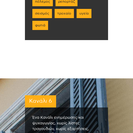
πόλεμος
ρεπορτάζ
σεισμός
τροχαίο
υγεία
φωτιά
Κανάλι 6
Ένα Κανάλι ενημέρωσης και
ψυχαγωγίας, χωρίς λίστες
τραγουδιών, χωρίς εξαρτήσεις,