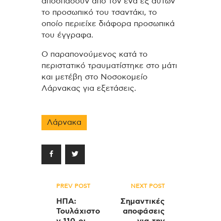
αποσπάσουν από τον ένα εξ αυτών
το προσωπικό του τσαντάκι, το
οποίο περιείχε διάφορα προσωπικά
του έγγραφα.
Ο παραπονούμενος κατά το
περιστατικό τραυματίστηκε στο μάτι
και μετέβη στο Νοσοκομείο
Λάρνακας για εξετάσεις.
Λάρνακα
Πλοήγηση
PREV POST
NEXT POST
άρθρων
ΗΠΑ:
Σημαντικές
Τουλάχιστο
αποφάσεις