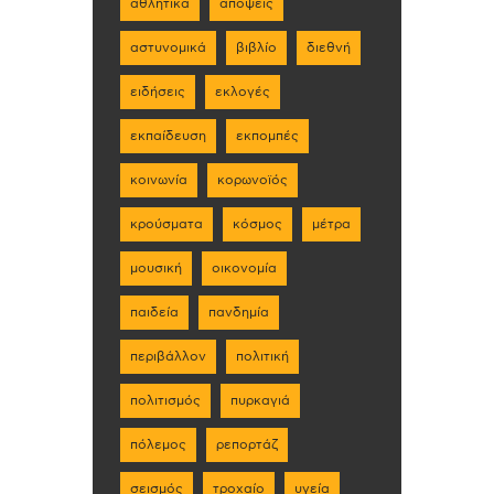
αθλητικά
απόψεις
αστυνομικά
βιβλίο
διεθνή
ειδήσεις
εκλογές
εκπαίδευση
εκπομπές
κοινωνία
κορωνοϊός
κρούσματα
κόσμος
μέτρα
μουσική
οικονομία
παιδεία
πανδημία
περιβάλλον
πολιτική
πολιτισμός
πυρκαγιά
πόλεμος
ρεπορτάζ
σεισμός
τροχαίο
υγεία