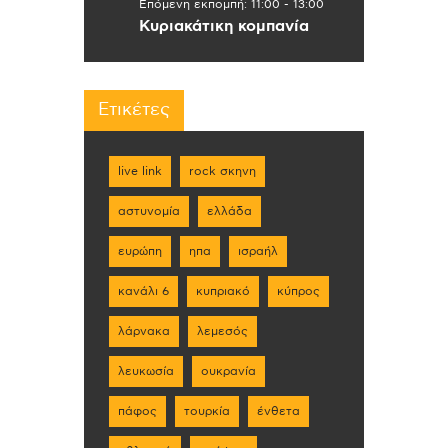
Επόμενη εκπομπή:
11:00
-
13:00
Κυριακάτικη κομπανία
Ετικέτες
live link
rock σκηνη
αστυνομία
ελλάδα
ευρώπη
ηπα
ισραήλ
κανάλι 6
κυπριακό
κύπρος
λάρνακα
λεμεσός
λευκωσία
ουκρανία
πάφος
τουρκία
ένθετα