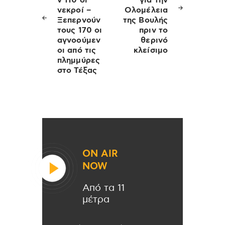
ν 110 οι
για την
νεκροί –
Ολομέλεια
Ξεπερνούν
της Βουλής
τους 170 οι
πριν το
αγνοούμεν
θερινό
οι από τις
κλείσιμο
πλημμύρες
στο Τέξας
ON AIR
NOW
Από τα 11
μέτρα