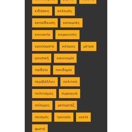
ειδήσεις
εκλογές
εκπαίδευση
εκπομπές
κοινωνία
κορωνοϊός
κρούσματα
κόσμος
μέτρα
μουσική
οικονομία
παιδεία
πανδημία
περιβάλλον
πολιτική
πολιτισμός
πυρκαγιά
πόλεμος
ρεπορτάζ
σεισμός
τροχαίο
υγεία
φωτιά