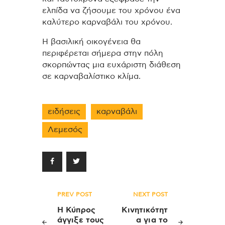
ελπίδα να ζήσουμε του χρόνου ένα
καλύτερο καρναβάλι του χρόνου.
Η βασιλική οικογένεια θα
περιφέρεται σήμερα στην πόλη
σκορπώντας μια ευχάριστη διάθεση
σε καρναβαλίστικο κλίμα.
ειδήσεις
καρναβάλι
Λεμεσός
Πλοήγηση
PREV POST
NEXT POST
άρθρων
Η Κύπρος
Κινητικότητ
άγγιξε τους
α για το