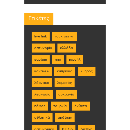
Ετικέτες
live link
rock σκηνη
αστυνομία
ελλάδα
ευρώπη
ηπα
ισραήλ
κανάλι 6
κυπριακό
κύπρος
λάρνακα
λεμεσός
λευκωσία
ουκρανία
πάφος
τουρκία
ένθετα
αθλητικά
απόψεις
αστυνομικά
βιβλίο
διεθνή