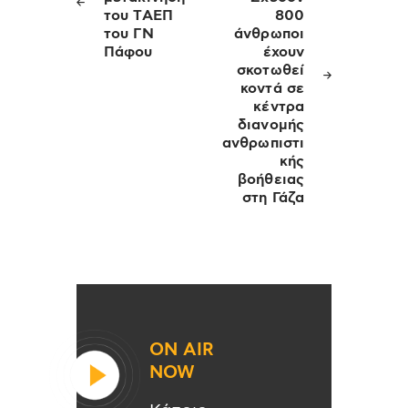
του ΤΑΕΠ
800
του ΓΝ
άνθρωποι
Πάφου
έχουν
σκοτωθεί
κοντά σε
κέντρα
διανομής
ανθρωπιστι
κής
βοήθειας
στη Γάζα
ON AIR
NOW