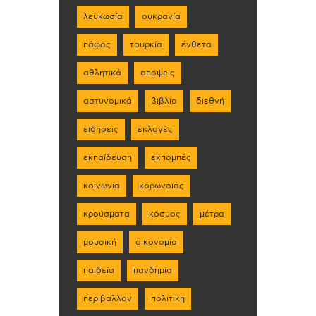
λευκωσία
ουκρανία
πάφος
τουρκία
ένθετα
αθλητικά
απόψεις
αστυνομικά
βιβλίο
διεθνή
ειδήσεις
εκλογές
εκπαίδευση
εκπομπές
κοινωνία
κορωνοϊός
κρούσματα
κόσμος
μέτρα
μουσική
οικονομία
παιδεία
πανδημία
περιβάλλον
πολιτική