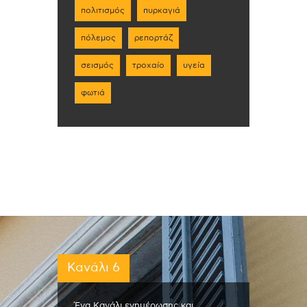
πολιτισμός
πυρκαγιά
πόλεμος
ρεπορτάζ
σεισμός
τροχαίο
υγεία
φωτιά
Κανάλι 6
Ένα Κανάλι ενημέρωσης και