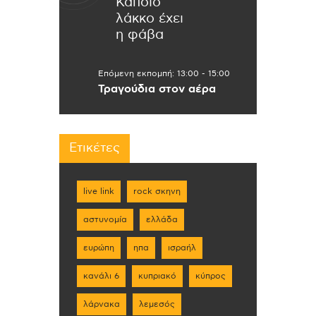
Κάποιο
λάκκο έχει
η φάβα
Επόμενη εκπομπή:
13:00
-
15:00
Τραγούδια στον αέρα
Ετικέτες
live link
rock σκηνη
αστυνομία
ελλάδα
ευρώπη
ηπα
ισραήλ
κανάλι 6
κυπριακό
κύπρος
λάρνακα
λεμεσός