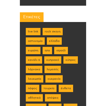
Ετικέτες
live link
rock σκηνη
αστυνομία
ελλάδα
ευρώπη
ηπα
ισραήλ
κανάλι 6
κυπριακό
κύπρος
λάρνακα
λεμεσός
λευκωσία
ουκρανία
πάφος
τουρκία
ένθετα
αθλητικά
απόψεις