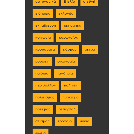
αστυνομικά
βιβλίο
διεθνή
ειδήσεις
εκλογές
εκπαίδευση
εκπομπές
κοινωνία
κορωνοϊός
κρούσματα
κόσμος
μέτρα
μουσική
οικονομία
παιδεία
πανδημία
περιβάλλον
πολιτική
πολιτισμός
πυρκαγιά
πόλεμος
ρεπορτάζ
σεισμός
τροχαίο
υγεία
φωτιά