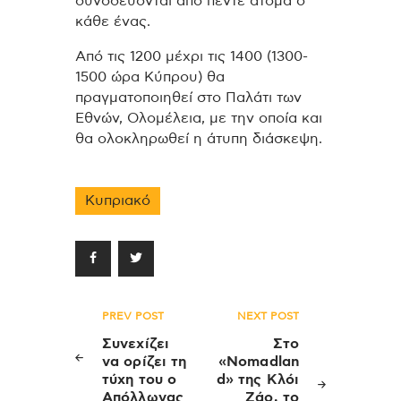
συνοδεύονται από πέντε άτομα ο
κάθε ένας.
Από τις 1200 μέχρι τις 1400 (1300-
1500 ώρα Κύπρου) θα
πραγματοποιηθεί στο Παλάτι των
Εθνών, Ολομέλεια, με την οποία και
θα ολοκληρωθεί η άτυπη διάσκεψη.
Κυπριακό
Πλοήγηση
PREV POST
NEXT POST
άρθρων
Συνεχίζει
Στο
να ορίζει τη
«Nomadlan
τύχη του ο
d» της Κλόι
Απόλλωνας
Ζάο, το