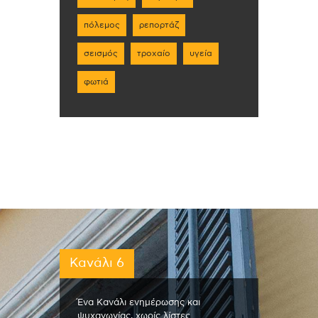
πόλεμος
ρεπορτάζ
σεισμός
τροχαίο
υγεία
φωτιά
Κανάλι 6
Ένα Κανάλι ενημέρωσης και
ψυχαγωγίας, χωρίς λίστες