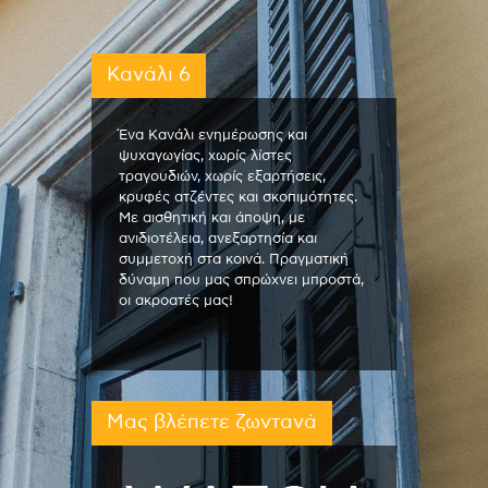
Κανάλι 6
Ένα Κανάλι ενημέρωσης και
ψυχαγωγίας, χωρίς λίστες
τραγουδιών, χωρίς εξαρτήσεις,
κρυφές ατζέντες και σκοπιμότητες.
Με αισθητική και άποψη, με
ανιδιοτέλεια, ανεξαρτησία και
συμμετοχή στα κοινά. Πραγματική
δύναμη που μας σπρώχνει μπροστά,
οι ακροατές μας!
Μας βλέπετε ζωντανά