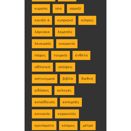
ευρώπη
ηπα
ισραήλ
κανάλι 6
κυπριακό
κύπρος
λάρνακα
λεμεσός
λευκωσία
ουκρανία
πάφος
τουρκία
ένθετα
αθλητικά
απόψεις
αστυνομικά
βιβλίο
διεθνή
ειδήσεις
εκλογές
εκπαίδευση
εκπομπές
κοινωνία
κορωνοϊός
κρούσματα
κόσμος
μέτρα