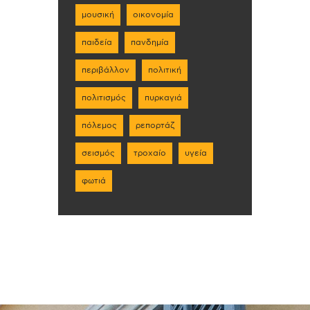
μουσική
οικονομία
παιδεία
πανδημία
περιβάλλον
πολιτική
πολιτισμός
πυρκαγιά
πόλεμος
ρεπορτάζ
σεισμός
τροχαίο
υγεία
φωτιά