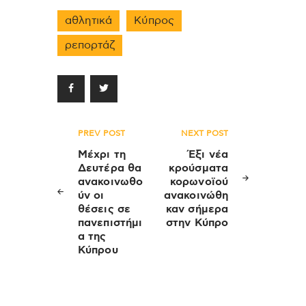
αθλητικά
Κύπρος
ρεπορτάζ
Πλοήγηση
PREV POST
NEXT POST
άρθρων
Μέχρι τη
Έξι νέα
Δευτέρα θα
κρούσματα
ανακοινωθο
κορωνοϊού
ύν οι
ανακοινώθη
θέσεις σε
καν σήμερα
πανεπιστήμι
στην Κύπρο
α της
Κύπρου