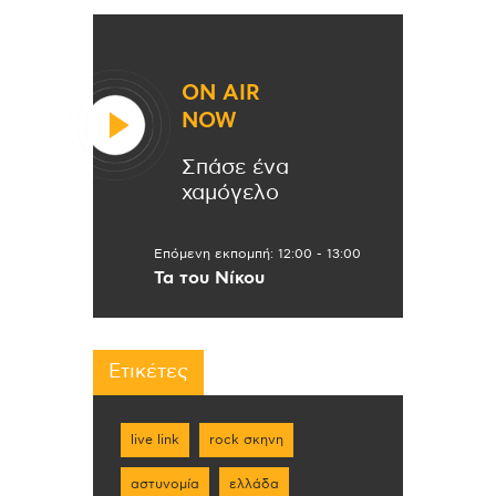
ON AIR
NOW
Σπάσε ένα
χαμόγελο
Επόμενη εκπομπή:
12:00
-
13:00
Τα του Νίκου
Ετικέτες
live link
rock σκηνη
αστυνομία
ελλάδα