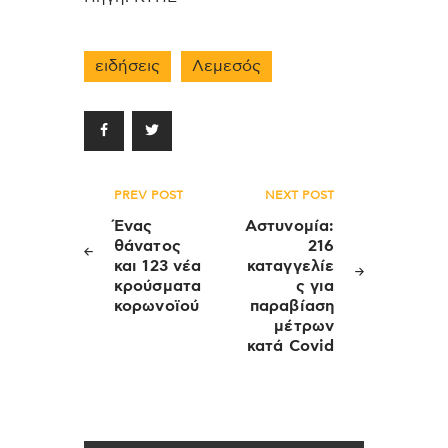
ειδήσεις
Λεμεσός
Πλοήγηση
PREV POST
NEXT POST
άρθρων
Ένας
Αστυνομία:
θάνατος
216
και 123 νέα
καταγγελίε
κρούσματα
ς για
κορωνοϊού
παραβίαση
μέτρων
κατά Covid