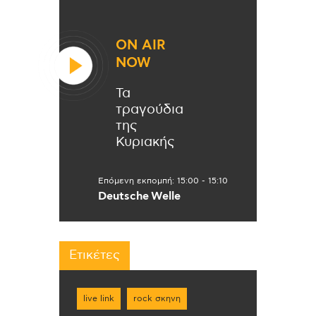
ON AIR
NOW
Τα
τραγούδια
της
Κυριακής
Επόμενη εκπομπή:
15:00
-
15:10
Deutsche Welle
Ετικέτες
live link
rock σκηνη