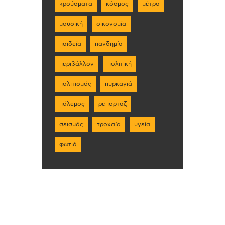
κρούσματα
κόσμος
μέτρα
μουσική
οικονομία
παιδεία
πανδημία
περιβάλλον
πολιτική
πολιτισμός
πυρκαγιά
πόλεμος
ρεπορτάζ
σεισμός
τροχαίο
υγεία
φωτιά