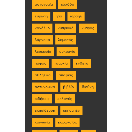
αστυνομία
ελλάδα
ευρώπη
ηπα
ισραήλ
κανάλι 6
κυπριακό
κύπρος
λάρνακα
λεμεσός
λευκωσία
ουκρανία
πάφος
τουρκία
ένθετα
αθλητικά
απόψεις
αστυνομικά
βιβλίο
διεθνή
ειδήσεις
εκλογές
εκπαίδευση
εκπομπές
κοινωνία
κορωνοϊός