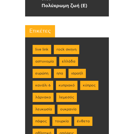
Πολύχρωμη ζωή (Ε)
Ετικέτες
live link
rock σκηνη
αστυνομία
ελλάδα
ευρώπη
ηπα
ισραήλ
κανάλι 6
κυπριακό
κύπρος
λάρνακα
λεμεσός
λευκωσία
ουκρανία
πάφος
τουρκία
ένθετα
αθλητικά
απόψεις