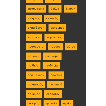
αστυνομικά
βιβλίο
διεθνή
ειδήσεις
εκλογές
εκπαίδευση
εκπομπές
κοινωνία
κορωνοϊός
κρούσματα
κόσμος
μέτρα
μουσική
οικονομία
παιδεία
πανδημία
περιβάλλον
πολιτική
πολιτισμός
πυρκαγιά
πόλεμος
ρεπορτάζ
σεισμός
τροχαίο
υγεία