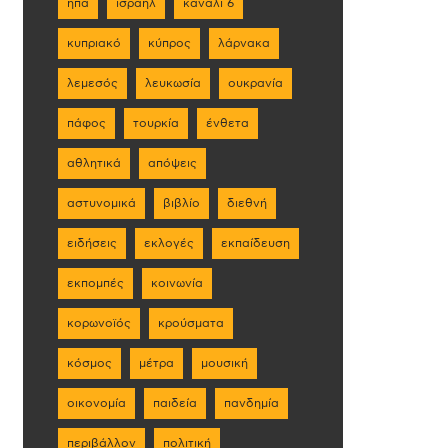
ηπα
ισραήλ
κανάλι 6
κυπριακό
κύπρος
λάρνακα
λεμεσός
λευκωσία
ουκρανία
πάφος
τουρκία
ένθετα
αθλητικά
απόψεις
αστυνομικά
βιβλίο
διεθνή
ειδήσεις
εκλογές
εκπαίδευση
εκπομπές
κοινωνία
κορωνοϊός
κρούσματα
κόσμος
μέτρα
μουσική
οικονομία
παιδεία
πανδημία
περιβάλλον
πολιτική