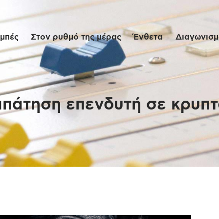
Αρχική
μπές
Στον ρυθμό της μέρας
Ένθετα
Διαγωνισμο
Εκπομπές
Στον ρυθμό της
μέρας
απάτηση επενδυτή σε κρυπ
Ένθετα
Διαγωνισμοί/Live
Links
Ποιοι είμαστε