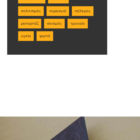
πολιτισμός
πυρκαγιά
πόλεμος
ρεπορτάζ
σεισμός
τροχαίο
υγεία
φωτιά