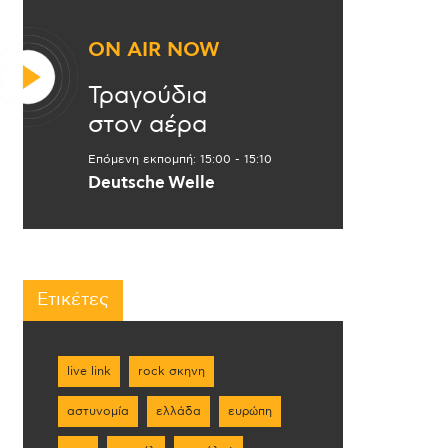
ON AIR NOW
Τραγούδια
στον αέρα
Επόμενη εκπομπή:
15:00
-
15:10
Deutsche Welle
Ετικέτες
live link
rock σκηνη
αστυνομία
ελλάδα
ευρώπη