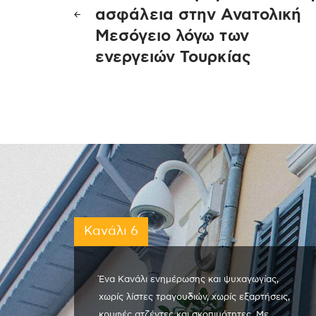
άρθρων
ασφάλεια στην Ανατολική
Μεσόγειο λόγω των
ενεργειών Τουρκίας
Κανάλι 6
Ένα Κανάλι ενημέρωσης και ψυχαγωγίας,
χωρίς λίστες τραγουδιών, χωρίς εξαρτήσεις,
κρυφές ατζέντες και σκοπιμότητες. Με