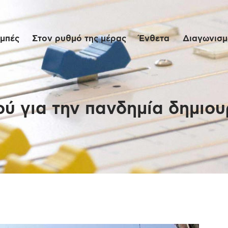
Αρχική
μπές
Στον ρυθμό της μέρας
Ένθετα
Διαγωνισμο
Εκπομπές
Στον ρυθμό της
μέρας
ύ για την πανδημία δημιου
Ένθετα
Διαγωνισμοί/Live
Links
Ποιοι είμαστε