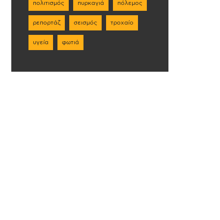
πολιτισμός
πυρκαγιά
πόλεμος
ρεπορτάζ
σεισμός
τροχαίο
υγεία
φωτιά