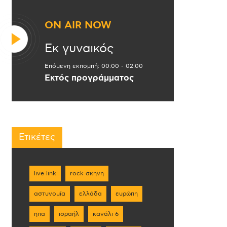
ON AIR NOW
Εκ γυναικός
Επόμενη εκπομπή:
00:00
-
02:00
Εκτός προγράμματος
Ετικέτες
live link
rock σκηνη
αστυνομία
ελλάδα
ευρώπη
ηπα
ισραήλ
κανάλι 6