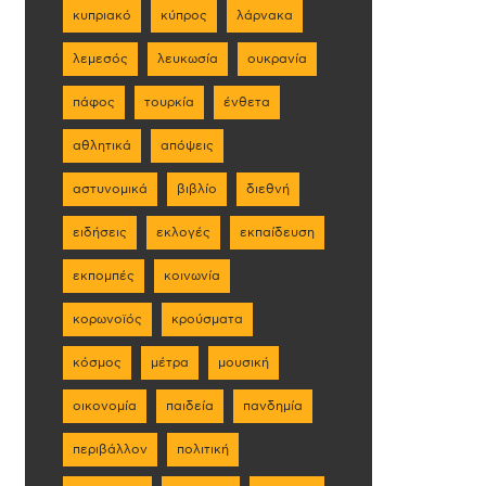
κυπριακό
κύπρος
λάρνακα
λεμεσός
λευκωσία
ουκρανία
πάφος
τουρκία
ένθετα
αθλητικά
απόψεις
αστυνομικά
βιβλίο
διεθνή
ειδήσεις
εκλογές
εκπαίδευση
εκπομπές
κοινωνία
κορωνοϊός
κρούσματα
κόσμος
μέτρα
μουσική
οικονομία
παιδεία
πανδημία
περιβάλλον
πολιτική