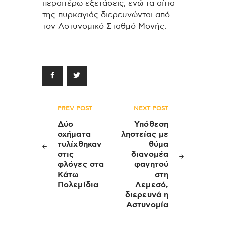
περαιτέρω εξετάσεις, ενώ τα αίτια
της πυρκαγιάς διερευνώνται από
τον Αστυνομικό Σταθμό Μονής.
Πλοήγηση
PREV POST
NEXT POST
άρθρων
Δύο
Υπόθεση
οχήματα
ληστείας με
τυλίχθηκαν
θύμα
στις
διανομέα
φλόγες στα
φαγητού
Κάτω
στη
Πολεμίδια
Λεμεσό,
διερευνά η
Αστυνομία