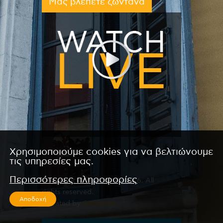
Μας βλέπετε ζωντανά
Χρησιμοποιούμε cookies για να βελτιώνουμε
τις υπηρεσίες μας.
Περισσότερες πληροφορίες
Copyright © 2026 by Kanali 6. All
rights reserved.
Αποδοχή
CReated by
CReatures.