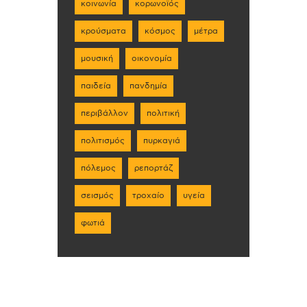
κοινωνία
κορωνοϊός
κρούσματα
κόσμος
μέτρα
μουσική
οικονομία
παιδεία
πανδημία
περιβάλλον
πολιτική
πολιτισμός
πυρκαγιά
πόλεμος
ρεπορτάζ
σεισμός
τροχαίο
υγεία
φωτιά