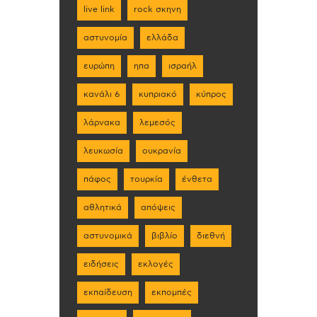
live link
rock σκηνη
αστυνομία
ελλάδα
ευρώπη
ηπα
ισραήλ
κανάλι 6
κυπριακό
κύπρος
λάρνακα
λεμεσός
λευκωσία
ουκρανία
πάφος
τουρκία
ένθετα
αθλητικά
απόψεις
αστυνομικά
βιβλίο
διεθνή
ειδήσεις
εκλογές
εκπαίδευση
εκπομπές