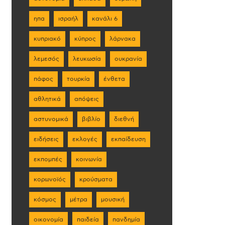
ηπα
ισραήλ
κανάλι 6
κυπριακό
κύπρος
λάρνακα
λεμεσός
λευκωσία
ουκρανία
πάφος
τουρκία
ένθετα
αθλητικά
απόψεις
αστυνομικά
βιβλίο
διεθνή
ειδήσεις
εκλογές
εκπαίδευση
εκπομπές
κοινωνία
κορωνοϊός
κρούσματα
κόσμος
μέτρα
μουσική
οικονομία
παιδεία
πανδημία