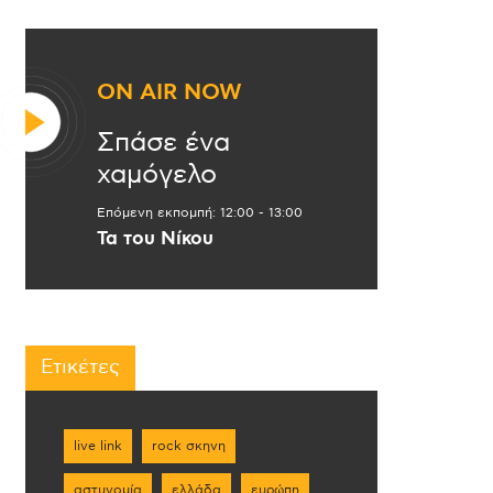
ON AIR NOW
Σπάσε ένα
χαμόγελο
Επόμενη εκπομπή:
12:00
-
13:00
Τα του Νίκου
Ετικέτες
live link
rock σκηνη
αστυνομία
ελλάδα
ευρώπη