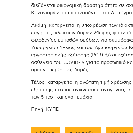
διεξάγεται οικονομική δραστηριότητα σε σχ
Κανονισμών που προνοούνται στα Διατάγμα
Ακόμη, καταργείται η υποχρέωση των ιδιοκτ
ευγηρίας, κλειστών δομών 24ωρης φροντίδ
φιλοξενίας ευπαθών ομάδων, για συμμόρφωσ
Υπουργείου Υγείας και του Υφυπουργείου Κο
εργαστηριακής εξέτασης (PCR) ή/και εξέτασ
ασθένεια του COVID-19 για το προσωπικό και
προαναφερθείσες δομές.
Τέλος, καταργείται η ανώτατη τιμή χρέωσης
εξέτασης ταχείας ανίχνευσης αντιγόνου, τ
των 5 τεστ και ανά τεμάχιο.
Πηγή: ΚΥΠΕ
ειδήσεις
κορωνοϊός
Κύπρος