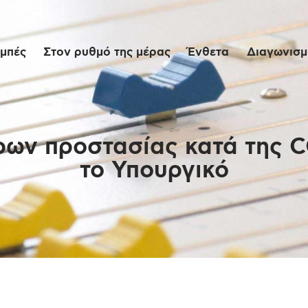
Αρχική
μπές
Στον ρυθμό της μέρας
Ένθετα
Διαγωνισμο
Εκπομπές
Στον ρυθμό της
μέρας
ρων προστασίας κατά της 
το Υπουργικό
Ένθετα
Διαγωνισμοί/Live
Links
Ποιοι είμαστε