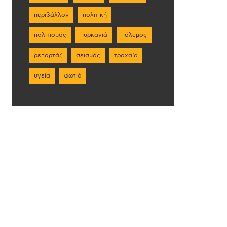
περιβάλλον
πολιτική
πολιτισμός
πυρκαγιά
πόλεμος
ρεπορτάζ
σεισμός
τροχαίο
υγεία
φωτιά