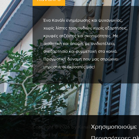
Ένα Κανάλι ενημέρωσης και ψυχαγωγίας,
χωρίς λίστες τραγουδιών, χωρίς εξαρτήσεις,
κρυφές ατζέντες και σκοπιμότητες. Με
αισθητική και άποψη, με ανιδιοτέλεια,
ανεξαρτησία και συμμετοχή στα κοινά.
Πραγματική δύναμη που μας σπρώχνει
μπροστά, οι ακροατές μας!
Χρησιμοποιούμε 
Copyright © 2026 by Kanali 6. All rights reserved.
CReated by
CReatures.
Περισσότερες π