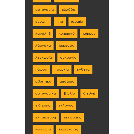
αστυνομία
ελλάδα
ευρώπη
ηπα
ισραήλ
κανάλι 6
κυπριακό
κύπρος
λάρνακα
λεμεσός
λευκωσία
ουκρανία
πάφος
τουρκία
ένθετα
αθλητικά
απόψεις
αστυνομικά
βιβλίο
διεθνή
ειδήσεις
εκλογές
εκπαίδευση
εκπομπές
κοινωνία
κορωνοϊός