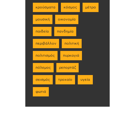
κρούσματα
κόσμος
μέτρα
μουσική
οικονομία
παιδεία
πανδημία
περιβάλλον
πολιτική
πολιτισμός
πυρκαγιά
πόλεμος
ρεπορτάζ
σεισμός
τροχαίο
υγεία
φωτιά