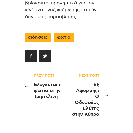
βρίσκονται προληπτικά για τον
κίνδυνο αναζωπύρωσης εστιών
δυνάμεις πυρόσβεσης.
ειδήσεις
φωτιά
Πλοήγηση
PREV POST
NEXT POST
άρθρων
Ελέγχεται η
Εξ
φωτιά στην
Αφορμής:
Τριμίκλινη
Ο
Οδυσσέας
Ελύτης
στην Κύπρο