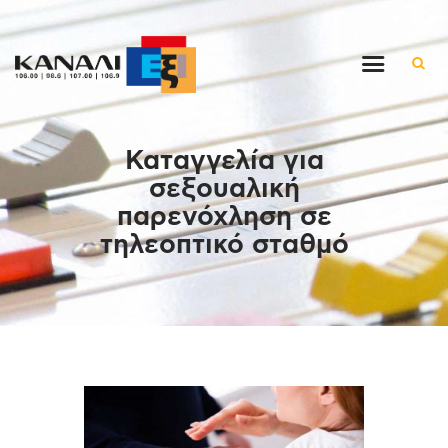
Αρχική
Καταγγελία για
Εκπομπές
σεξουαλική
Στον ρυθμό της μέρας
παρενόχληση σε
Ένθετα
τηλεοπτικό σταθμό
Διαγωνισμοί/Live Links
Ποιοι είμαστε
Επικοινωνία