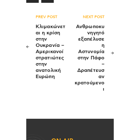
Πλοήγηση
PREV POST
NEXT POST
άρθρων
Κλιμακώνετ
Ανθρωποκυ
αι η κρίση
νηγητό
στην
εξαπέλυσε
Ουκρανία –
η
Αμερικανοί
Αστυνομία
στρατιώτες
στην Πάφο
στην
–
ανατολική
Δραπέτευσ
Ευρώπη
αν
κρατούμενο
ι