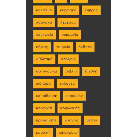
κανάλι 6
κυπριακό
κύπρος
λάρνακα
λεμεσός
λευκωσία
ουκρανία
πάφος
τουρκία
ένθετα
αθλητικά
απόψεις
αστυνομικά
βιβλίο
διεθνή
ειδήσεις
εκλογές
εκπαίδευση
εκπομπές
κοινωνία
κορωνοϊός
κρούσματα
κόσμος
μέτρα
μουσική
οικονομία