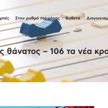
Αρχική
μπές
Στον ρυθμό της μέρας
Ένθετα
Διαγωνισμο
Εκπομπές
Στον ρυθμό της
μέρας
ς θάνατος – 106 τα νέα κρ
Ένθετα
Διαγωνισμοί/Live
Links
Ποιοι είμαστε