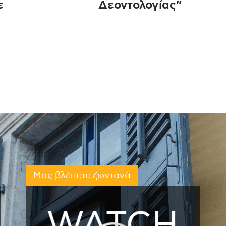
ε
Δεοντολογίας”
Μας βλέπετε ζωντανά