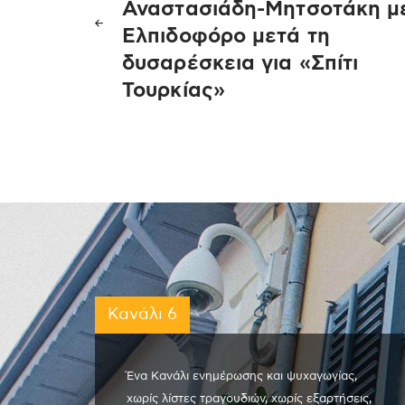
άρθρων
Αναστασιάδη-Μητσοτάκη μ
Ελπιδοφόρο μετά τη
δυσαρέσκεια για «Σπίτι
Τουρκίας»
Κανάλι 6
Ένα Κανάλι ενημέρωσης και ψυχαγωγίας,
χωρίς λίστες τραγουδιών, χωρίς εξαρτήσεις,