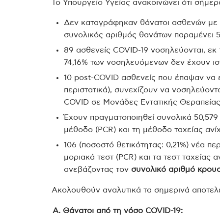
Το Υπουργείο Υγείας ανακοινώνει ότι σήμερ
Δεν καταγράφηκαν θάνατοι ασθενών με τ
συνολικός αριθμός θανάτων παραμένει 5
89 ασθενείς COVID-19 νοσηλεύονται, εκ
74,16% των νοσηλευόμενων δεν έχουν ισ
10 post-COVID ασθενείς που έπαψαν να 
περιστατικά), συνεχίζουν να νοσηλεύον
COVID σε Μονάδες Εντατικής Θεραπείας
Έχουν πραγματοποιηθεί συνολικά 50,579
μέθοδο (PCR) και τη μέθοδο ταχείας ανίχ
106 (ποσοστό θετικότητας: 0,21%) νέα πε
μοριακά τεστ (PCR) και τα τεστ ταχείας α
ανεβάζοντας τον
συνολικό αριθμό κρουσ
Ακολουθούν αναλυτικά τα σημερινά αποτελ
Α. Θάνατοι από τη νόσο COVID-19: