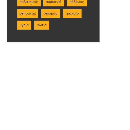
πολιτισμός
πυρκαγιά
πόλεμος
ρεπορτάζ
σεισμός
τροχαίο
υγεία
φωτιά