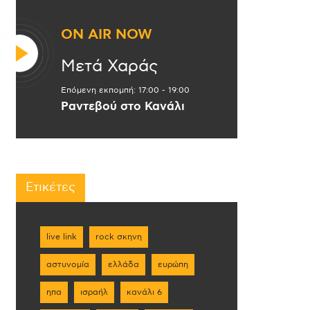
ON AIR NOW
Μετά Χαράς
Επόμενη εκπομπή:
17:00
-
19:00
Ραντεβού στο Κανάλι
Ετικέτες
live link
rock σκηνη
αστυνομία
ελλάδα
ευρώπη
ηπα
ισραήλ
κανάλι 6