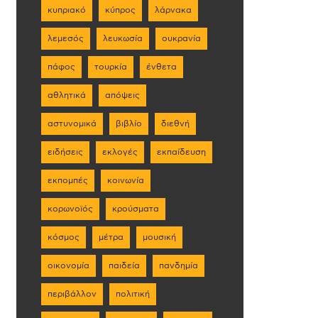
κυπριακό
κύπρος
λάρνακα
λεμεσός
λευκωσία
ουκρανία
πάφος
τουρκία
ένθετα
αθλητικά
απόψεις
αστυνομικά
βιβλίο
διεθνή
ειδήσεις
εκλογές
εκπαίδευση
εκπομπές
κοινωνία
κορωνοϊός
κρούσματα
κόσμος
μέτρα
μουσική
οικονομία
παιδεία
πανδημία
περιβάλλον
πολιτική