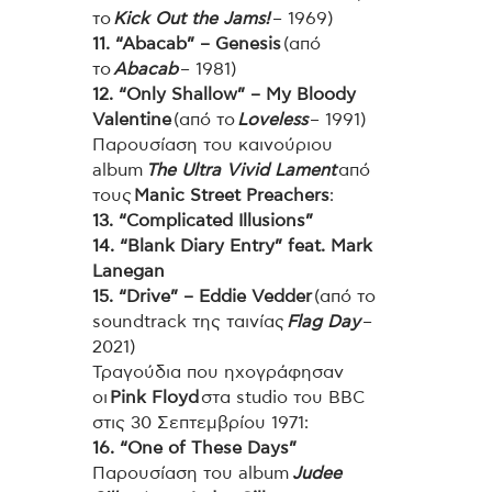
το
Kick Out the Jams!
– 1969)
11. “Abacab” – Genesis
(από
το
Abacab
– 1981)
12. “Only Shallow” – My Bloody
Valentine
(από το
Loveless
– 1991)
Παρουσίαση του καινούριου
album
The Ultra Vivid Lament
από
τους
Manic Street Preachers
:
13. “Complicated Illusions”
14. “Blank Diary Entry” feat. Mark
Lanegan
15. “Drive” – Eddie Vedder
(από το
soundtrack της ταινίας
Flag Day
–
2021)
Τραγούδια που ηχογράφησαν
οι
Pink Floyd
στα studio του BBC
στις 30 Σεπτεμβρίου 1971:
16. “One of These Days”
Παρουσίαση του album
Judee