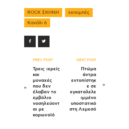
ROCK ΣΚΗΝΗ
εκπομπές
Κανάλι 6
Πλοήγηση
PREV POST
NEXT POST
άρθρων
Τρεις ιερείς
Πτώμα
και
άντρα
μοναχές
εντοπίστηκ
που δεν
ε σε
έλαβαν το
εγκαταλελε
εμβόλιο
ιμμένο
νοσηλεύοντ
υποστατικό
αι με
στη Λεμεσό
κορωνοϊό