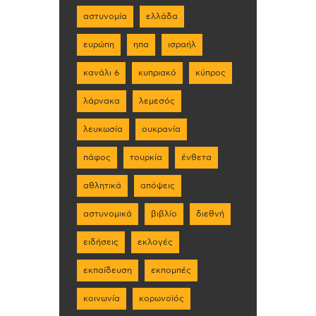
αστυνομία
ελλάδα
ευρώπη
ηπα
ισραήλ
κανάλι 6
κυπριακό
κύπρος
λάρνακα
λεμεσός
λευκωσία
ουκρανία
πάφος
τουρκία
ένθετα
αθλητικά
απόψεις
αστυνομικά
βιβλίο
διεθνή
ειδήσεις
εκλογές
εκπαίδευση
εκπομπές
κοινωνία
κορωνοϊός