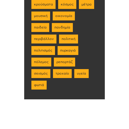
κρούσματα
κόσμος
μέτρα
μουσική
οικονομία
παιδεία
πανδημία
περιβάλλον
πολιτική
πολιτισμός
πυρκαγιά
πόλεμος
ρεπορτάζ
σεισμός
τροχαίο
υγεία
φωτιά