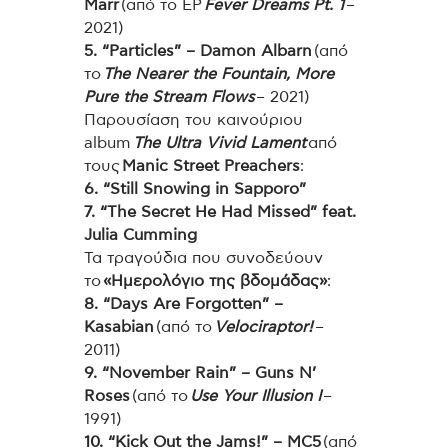
Marr
(από το EP
Fever Dreams Pt. 1
–
2021)
5. “Particles” – Damon Albarn
(από
το
The Nearer the Fountain, More
Pure the Stream Flows
– 2021)
Παρουσίαση του καινούριου
album
The Ultra Vivid Lament
από
τους
Manic Street Preachers
:
6. “Still Snowing in Sapporo”
7. “The Secret He Had Missed” feat.
Julia Cumming
Τα τραγούδια που συνοδεύουν
το
«Ημερολόγιο της βδομάδας»
:
8. “Days Are Forgotten” –
Kasabian
(από το
Velociraptor!
–
2011)
9. “November Rain” – Guns N’
Roses
(από το
Use Your Illusion I
–
1991)
10. “Kick Out the Jams!” – MC5
(από