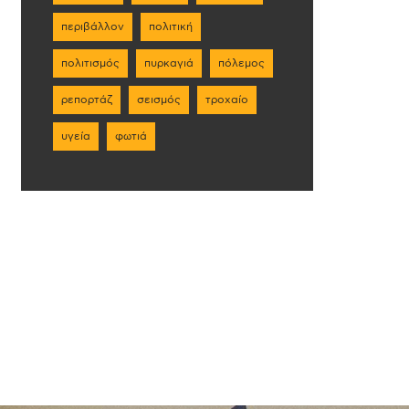
περιβάλλον
πολιτική
πολιτισμός
πυρκαγιά
πόλεμος
ρεπορτάζ
σεισμός
τροχαίο
υγεία
φωτιά