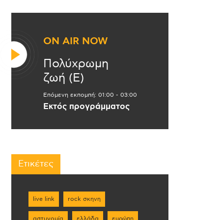
ON AIR NOW
Πολύχρωμη
ζωή (Ε)
Επόμενη εκπομπή:
01:00
-
03:00
Εκτός προγράμματος
Ετικέτες
live link
rock σκηνη
αστυνομία
ελλάδα
ευρώπη