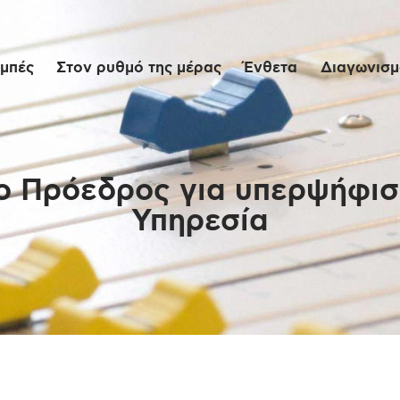
Αρχική
μπές
Στον ρυθμό της μέρας
Ένθετα
Διαγωνισμο
Εκπομπές
Στον ρυθμό της
μέρας
 ο Πρόεδρος για υπερψήφισ
Υπηρεσία
Ένθετα
Διαγωνισμοί/Live
Links
Ποιοι είμαστε