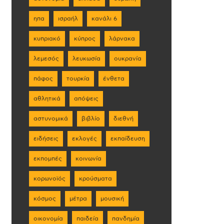
ηπα
ισραήλ
κανάλι 6
κυπριακό
κύπρος
λάρνακα
λεμεσός
λευκωσία
ουκρανία
πάφος
τουρκία
ένθετα
αθλητικά
απόψεις
αστυνομικά
βιβλίο
διεθνή
ειδήσεις
εκλογές
εκπαίδευση
εκπομπές
κοινωνία
κορωνοϊός
κρούσματα
κόσμος
μέτρα
μουσική
οικονομία
παιδεία
πανδημία