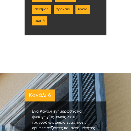
σεισμός
τροχαίο
υγεία
φωτιά
Κανάλι 6
Ένα Κανάλι ενημέρωσης και
ψυχαγωγίας, χωρίς λίστες
τραγουδιών, χωρίς εξαρτήσεις,
κρυφές ατζέντες και σκοπιμότητες.