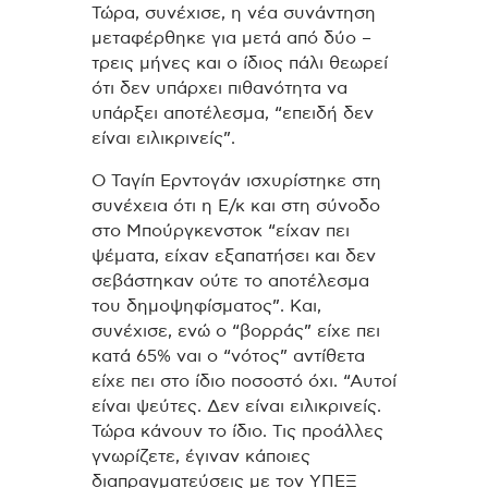
Τώρα, συνέχισε, η νέα συνάντηση
μεταφέρθηκε για μετά από δύο –
τρεις μήνες και ο ίδιος πάλι θεωρεί
ότι δεν υπάρχει πιθανότητα να
υπάρξει αποτέλεσμα, “επειδή δεν
είναι ειλικρινείς”.
Ο Ταγίπ Ερντογάν ισχυρίστηκε στη
συνέχεια ότι η Ε/κ και στη σύνοδο
στο Μπούργκενστοκ “είχαν πει
ψέματα, είχαν εξαπατήσει και δεν
σεβάστηκαν ούτε το αποτέλεσμα
του δημοψηφίσματος”. Και,
συνέχισε, ενώ ο “βορράς” είχε πει
κατά 65% ναι ο “νότος” αντίθετα
είχε πει στο ίδιο ποσοστό όχι. “Αυτοί
είναι ψεύτες. Δεν είναι ειλικρινείς.
Τώρα κάνουν το ίδιο. Τις προάλλες
γνωρίζετε, έγιναν κάποιες
διαπραγματεύσεις με τον ΥΠΕΞ