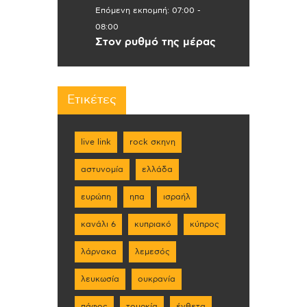
Επόμενη εκπομπή:
07:00
-
08:00
Στον ρυθμό της μέρας
Ετικέτες
live link
rock σκηνη
αστυνομία
ελλάδα
ευρώπη
ηπα
ισραήλ
κανάλι 6
κυπριακό
κύπρος
λάρνακα
λεμεσός
λευκωσία
ουκρανία
πάφος
τουρκία
ένθετα