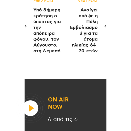
Πλοήγηση
PREV POST
NEXT POST
άρθρων
Υπό 8ήμερη
Ανοίγει
κράτηση ο
απόψε η
ύποπτος για
Πύλη
την
Εμβολιασμο
απόπειρα
ύ για τα
φόνου, τον
άτομα
Αύγουστο,
ηλικίας 64-
στη Λεμεσό
70 ετών
ON AIR
NOW
6 από τις 6