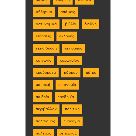
αθλητικά
απόψεις
αστυνομικά
βιβλίο
διεθνή
ειδήσεις
εκλογές
εκπαίδευση
εκπομπές
κοινωνία
κορωνοϊός
κρούσματα
κόσμος
μέτρα
μουσική
οικονομία
παιδεία
πανδημία
περιβάλλον
πολιτική
πολιτισμός
πυρκαγιά
πόλεμος
ρεπορτάζ