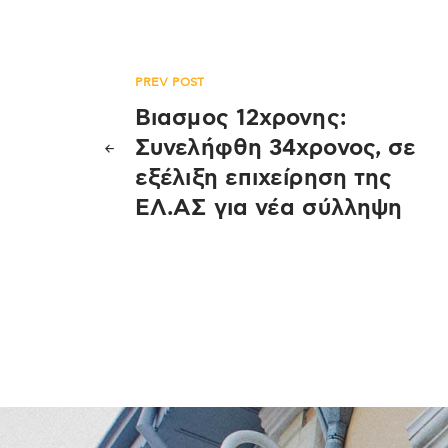
Πλοήγηση
PREV POST
Βιασμος 12χρονης:
άρθρων
Συνελήφθη 34χρονος, σε
εξέλιξη επιχείρηση της
ΕΛ.ΑΣ για νέα σύλληψη