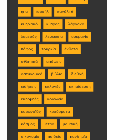
ηπα
ισραήλ
κανάλι 6
κυπριακό
κύπρος
λάρνακα
λεμεσός
λευκωσία
ουκρανία
πάφος
τουρκία
ένθετα
αθλητικά
απόψεις
αστυνομικά
βιβλίο
διεθνή
ειδήσεις
εκλογές
εκπαίδευση
εκπομπές
κοινωνία
κορωνοϊός
κρούσματα
κόσμος
μέτρα
μουσική
οικονομία
παιδεία
πανδημία