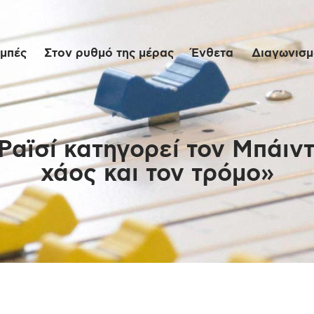
Αρχική
μπές
Στον ρυθμό της μέρας
Ένθετα
Διαγωνισμο
Εκπομπές
Στον ρυθμό της
μέρας
Ραϊσί κατηγορεί τον Μπάιντε
χάος και τον τρόμο»
Ένθετα
Διαγωνισμοί/Live
Links
Ποιοι είμαστε