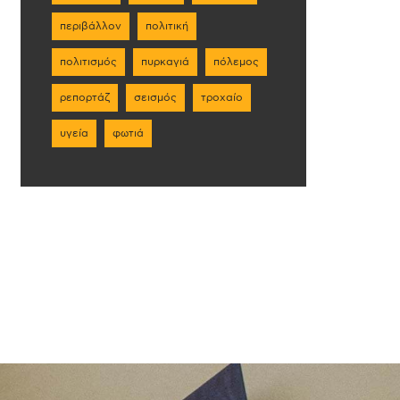
περιβάλλον
πολιτική
πολιτισμός
πυρκαγιά
πόλεμος
ρεπορτάζ
σεισμός
τροχαίο
υγεία
φωτιά