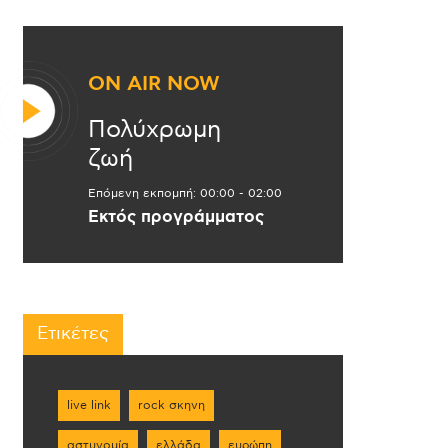
ON AIR NOW
Πολύχρωμη
ζωή
Επόμενη εκπομπή:
00:00
-
02:00
Εκτός προγράμματος
Ετικέτες
live link
rock σκηνη
αστυνομία
ελλάδα
ευρώπη