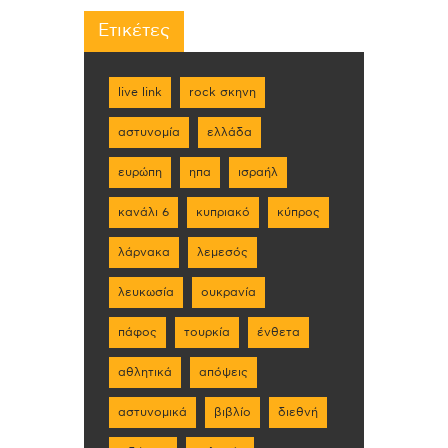
Ετικέτες
live link
rock σκηνη
αστυνομία
ελλάδα
ευρώπη
ηπα
ισραήλ
κανάλι 6
κυπριακό
κύπρος
λάρνακα
λεμεσός
λευκωσία
ουκρανία
πάφος
τουρκία
ένθετα
αθλητικά
απόψεις
αστυνομικά
βιβλίο
διεθνή