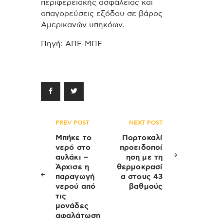
περιφερειακής ασφάλειας και
απαγορεύσεις εξόδου σε βάρος
Αμερικανών υπηκόων.
Πηγή: ΑΠΕ-ΜΠΕ
Πλοήγηση
PREV POST
NEXT POST
άρθρων
Μπήκε το
Πορτοκαλί
νερό στο
προειδοποί
αυλάκι –
ηση με τη
Άρχισε η
θερμοκρασί
παραγωγή
α στους 43
νερού από
βαθμούς
τις
μονάδες
αφαλάτωση