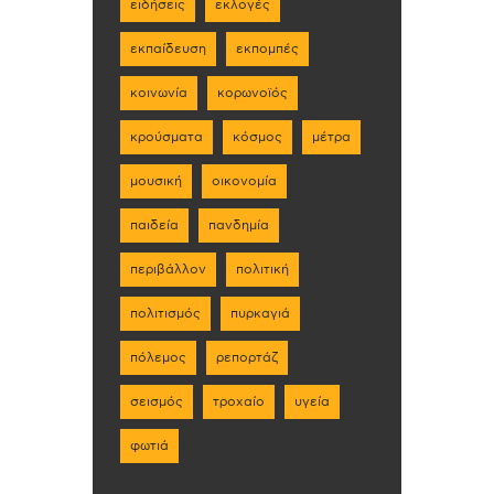
ειδήσεις
εκλογές
εκπαίδευση
εκπομπές
κοινωνία
κορωνοϊός
κρούσματα
κόσμος
μέτρα
μουσική
οικονομία
παιδεία
πανδημία
περιβάλλον
πολιτική
πολιτισμός
πυρκαγιά
πόλεμος
ρεπορτάζ
σεισμός
τροχαίο
υγεία
φωτιά