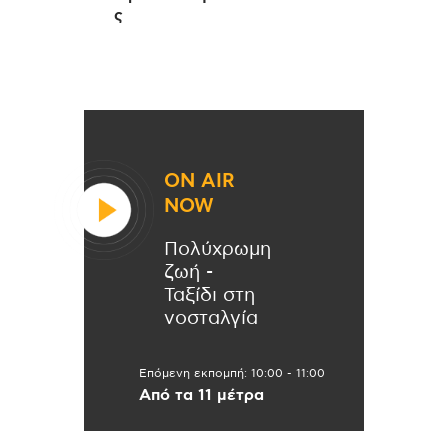
ς
ON AIR
NOW
Πολύχρωμη
ζωή -
Ταξίδι στη
νοσταλγία
Επόμενη εκπομπή:
10:00
-
11:00
Από τα 11 μέτρα