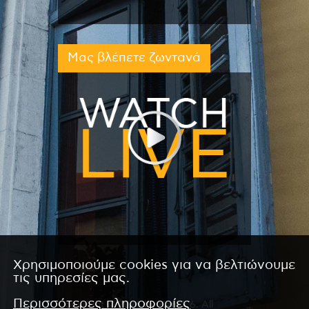
Μας βλέπετε ζωντανά
Χρησιμοποιούμε cookies για να βελτιώνουμε
τις υπηρεσίες μας.
Περισσότερες πληροφορίες
Copyright © 2026 by Kanali 6. All