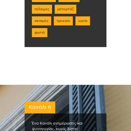
πόλεμος
ρεπορτάζ
σεισμός
τροχαίο
υγεία
φωτιά
Κανάλι 6
Ένα Κανάλι ενημέρωσης και
ψυχαγωγίας, χωρίς λίστες