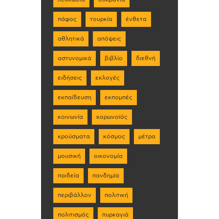
πάφος
τουρκία
ένθετα
αθλητικά
απόψεις
αστυνομικά
βιβλίο
διεθνή
ειδήσεις
εκλογές
εκπαίδευση
εκπομπές
κοινωνία
κορωνοϊός
κρούσματα
κόσμος
μέτρα
μουσική
οικονομία
παιδεία
πανδημία
περιβάλλον
πολιτική
πολιτισμός
πυρκαγιά