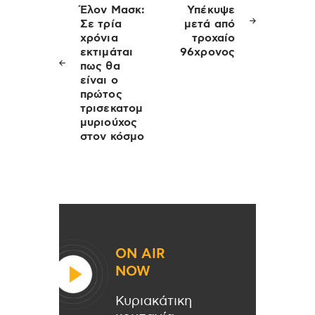
άρθρων
Έλον Μασκ:
Υπέκυψε
Σε τρία
μετά από
χρόνια
τροχαίο
εκτιμάται
96χρονος
πως θα
είναι ο
πρώτος
τρισεκατομ
μυριούχος
στον κόσμο
ON AIR
NOW
Κυριακάτικη