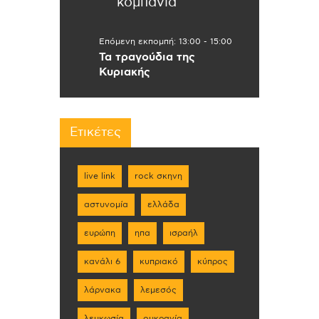
κομπανία
Επόμενη εκπομπή:
13:00
-
15:00
Τα τραγούδια της
Κυριακής
Ετικέτες
live link
rock σκηνη
αστυνομία
ελλάδα
ευρώπη
ηπα
ισραήλ
κανάλι 6
κυπριακό
κύπρος
λάρνακα
λεμεσός
λευκωσία
ουκρανία